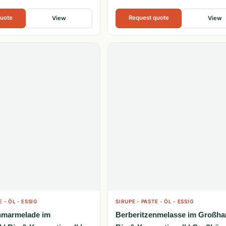
quote
Request quote
View
View
E - ÖL - ESSIG
SIRUPE - PASTE - ÖL - ESSIG
nmarmelade im
Berberitzenmelasse im Großhan