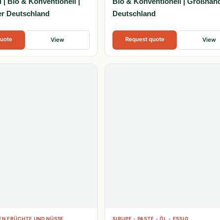
| Bio & Konventionell |
Bio & Konventionell | Großhän
r Deutschland
Deutschland
quote
Request quote
View
View
N FRÜCHTE UND NÜSSE
SIRUPE - PASTE - ÖL - ESSIG