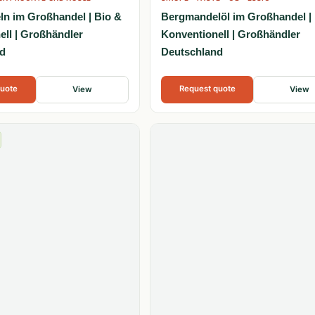
n im Großhandel | Bio &
Bergmandelöl im Großhandel |
ell | Großhändler
Konventionell | Großhändler
d
Deutschland
quote
Request quote
View
View