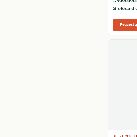
Großhandel 
Großhändle
Request 
GETROCKNETE