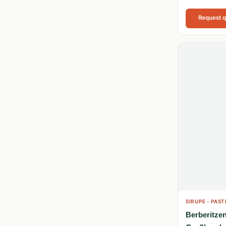
Request 
SIRUPE - PAST
Berberitze