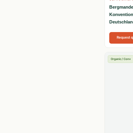
Bergmandel
Konvention
Deutschlan
Request 
Organic / Conv