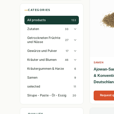
CATEGORIES
All products
153
Zutaten
33
Getrockneten Früchte
27
und Nüsse
Gewürze und Pulver
17
Kräuter und Blumen
46
SAMEN
Kräutergummen & Harze
Ajowan-Sam
6
& Konventi
Samen
9
Deutschlan
selected
11
Sirupe - Paste - Öl - Essig
Request 
20