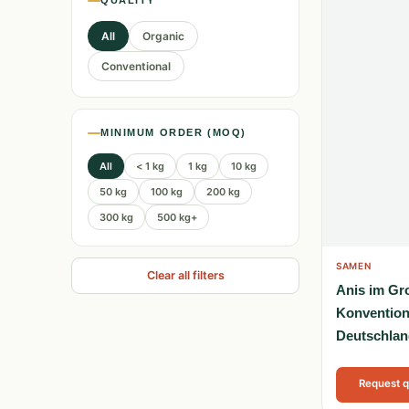
QUALITY
All
Organic
Conventional
MINIMUM ORDER (MOQ)
All
< 1 kg
1 kg
10 kg
50 kg
100 kg
200 kg
300 kg
500 kg+
SAMEN
Clear all filters
Anis im Gr
Konvention
Deutschlan
Request 