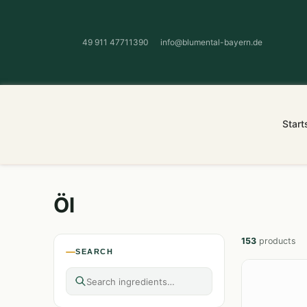
49 911 47711390
info@blumental-bayern.de
Start
Öl
153
products
SEARCH