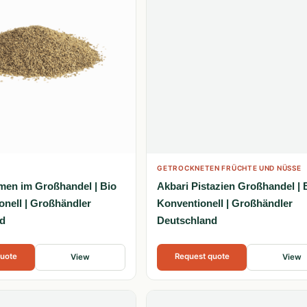
GETROCKNETEN FRÜCHTE UND NÜSSE
en im Großhandel | Bio
Akbari Pistazien Großhandel | 
onell | Großhändler
Konventionell | Großhändler
d
Deutschland
quote
Request quote
View
View