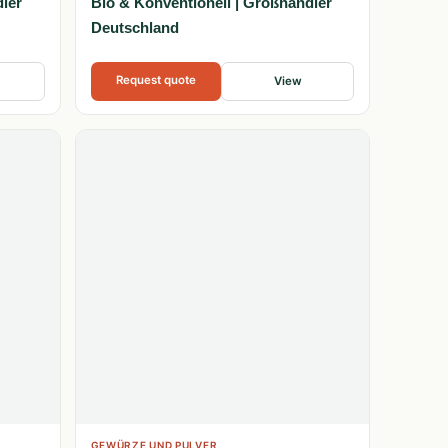
dler
Bio & Konventionell | Großhändler
Deutschland
Request quote
View
GEWÜRZE UND PULVER