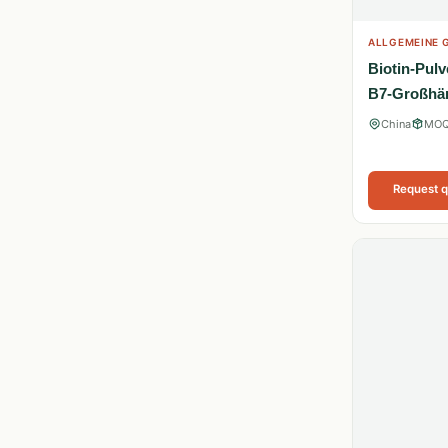
ALLGEMEINE G
Biotin-Pulv
B7-Großhä
China
MOQ
Request 