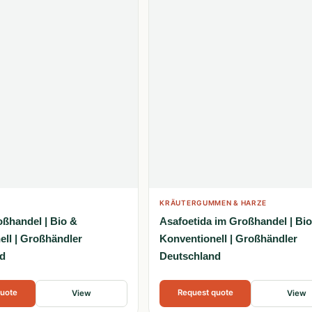
KRÄUTERGUMMEN & HARZE
oßhandel | Bio &
Asafoetida im Großhandel | Bi
ell | Großhändler
Konventionell | Großhändler
d
Deutschland
quote
Request quote
View
View