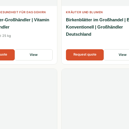
ESUNDHEIT FÜR DAS GEHIRN
KRÄUTER UND BLUMEN
er-Großhändler | Vitamin
Birkenblätter im Großhandel | 
ndler
Konventionell | Großhändler
Deutschland
: 25 kg
quote
Request quote
View
View