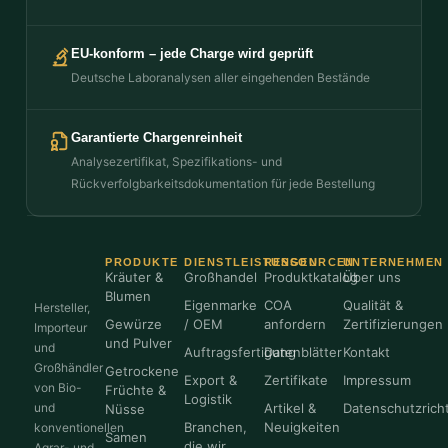
EU-konform – jede Charge wird geprüft
Deutsche Laboranalysen aller eingehenden Bestände
Garantierte Chargenreinheit
Analysezertifikat, Spezifikations- und
Rückverfolgbarkeitsdokumentation für jede Bestellung
PRODUKTE
DIENSTLEISTUNGEN
RESSOURCEN
UNTERNEHMEN
Kräuter &
Großhandel
Produktkatalog
Über uns
Blumen
Eigenmarke
COA
Qualität &
Hersteller,
Gewürze
/ OEM
anfordern
Zertifizierungen
Importeur
und Pulver
und
Auftragsfertigung
Datenblätter
Kontakt
Großhändler
Getrockene
Export &
Zertifikate
Impressum
von Bio-
Früchte &
Logistik
und
Artikel &
Datenschutzricht
Nüsse
Branchen,
Neuigkeiten
konventionellen
Samen
die wir
Agrar- und