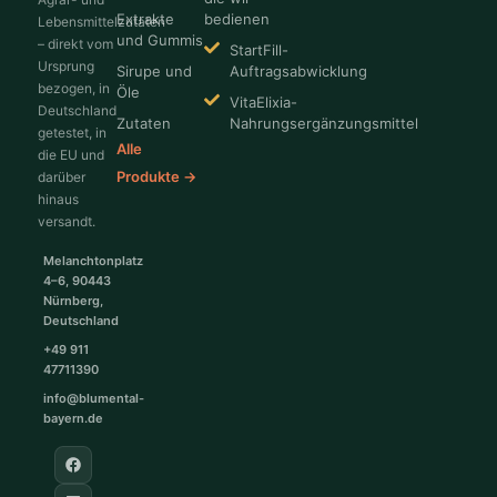
Extrakte
bedienen
Lebensmittelzutaten
und Gummis
– direkt vom
StartFill-
Ursprung
Sirupe und
Auftragsabwicklung
bezogen, in
Öle
VitaElixia-
Deutschland
Zutaten
Nahrungsergänzungsmittel
getestet, in
Alle
die EU und
Produkte →
darüber
hinaus
versandt.
Melanchtonplatz
4–6, 90443
Nürnberg,
Deutschland
+49 911
47711390
info@blumental-
bayern.de