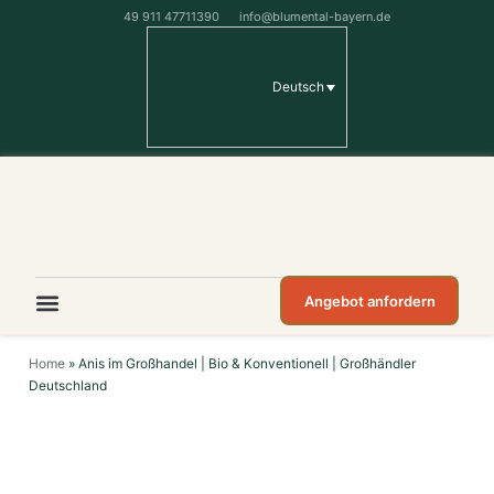
49 911 47711390
info@blumental-bayern.de
Deutsch
Angebot anfordern
Home
»
Anis im Großhandel | Bio & Konventionell | Großhändler
Deutschland