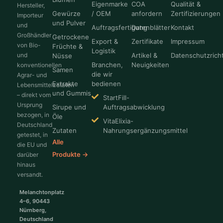
Eigenmarke
COA
Qualität &
Hersteller,
Gewürze
/ OEM
anfordern
Zertifizierungen
Importeur
und Pulver
und
Auftragsfertigung
Datenblätter
Kontakt
Großhändler
Getrockene
Export &
Zertifikate
Impressum
von Bio-
Früchte &
Logistik
und
Artikel &
Datenschutzricht
Nüsse
Branchen,
Neuigkeiten
konventionellen
Samen
die wir
Agrar- und
Extrakte
bedienen
Lebensmittelzutaten
und Gummis
– direkt vom
StartFill-
Ursprung
Sirupe und
Auftragsabwicklung
bezogen, in
Öle
VitaElixia-
Deutschland
Zutaten
Nahrungsergänzungsmittel
getestet, in
Alle
die EU und
Produkte →
darüber
hinaus
versandt.
Melanchtonplatz
4–6, 90443
Nürnberg,
Deutschland