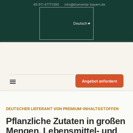
49 911 47711390
info@blumental-bayern.de
Deutsch
Angebot anfordern
DEUTSCHER LIEFERANT VON PREMIUM-INHALTSSTOFFEN
Pflanzliche Zutaten in großen
Mengen, Lebensmittel- und