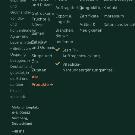
Importeur
und Pulver
und
Auftragsfertigung
Datenblätter
Kontakt
Großhändler
Getrockene
Export &
Zertifikate
Impressum
von Bio-
Früchte &
Logistik
und
Artikel &
Datenschutzricht
Nüsse
Branchen,
Neuigkeiten
konventionellen
Samen
die wir
Agrar- und
Extrakte
bedienen
Lebensmittelzutaten
und Gummis
– direkt vom
StartFill-
Ursprung
Sirupe und
Auftragsabwicklung
bezogen, in
Öle
VitaElixia-
Deutschland
Zutaten
Nahrungsergänzungsmittel
getestet, in
Alle
die EU und
Produkte →
darüber
hinaus
versandt.
Melanchtonplatz
4–6, 90443
Nürnberg,
Deutschland
+49 911