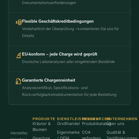
Dokumentationsanforderungen
Flexible Geschäftskreditbedingungen
Vorbehaltlich der Überprüfung – kontaktieren Sie uns für
Details
EU-konform – jede Charge wird geprüft
Deutsche Laboranalysen aller eingehenden Bestände
Garantierte Chargenreinheit
Analysezertifikat, Spezifikations- und
Rückverfolgbarkeitsdokumentation für jede Bestellung
PRODUKTE
DIENSTLEISTUNGEN
RESSOURCEN
UNTERNEHMEN
Kräuter &
Großhandel
Produktkatalog
Über uns
Blumen
Eigenmarke
COA
Qualität &
Hersteller,
Gewürze
/ OEM
anfordern
Zertifizierungen