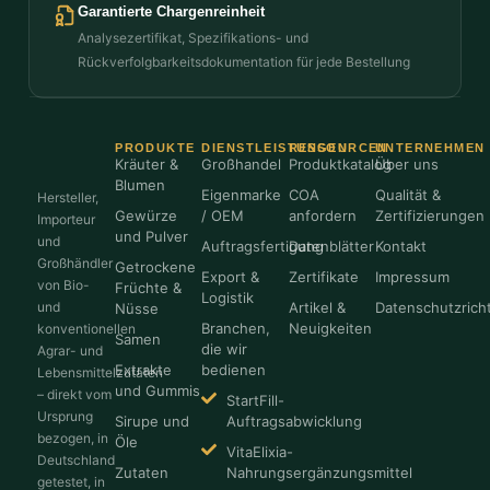
Garantierte Chargenreinheit
Analysezertifikat, Spezifikations- und
Rückverfolgbarkeitsdokumentation für jede Bestellung
PRODUKTE
DIENSTLEISTUNGEN
RESSOURCEN
UNTERNEHMEN
Kräuter &
Großhandel
Produktkatalog
Über uns
Blumen
Eigenmarke
COA
Qualität &
Hersteller,
Gewürze
/ OEM
anfordern
Zertifizierungen
Importeur
und Pulver
und
Auftragsfertigung
Datenblätter
Kontakt
Großhändler
Getrockene
Export &
Zertifikate
Impressum
von Bio-
Früchte &
Logistik
und
Artikel &
Datenschutzricht
Nüsse
Branchen,
Neuigkeiten
konventionellen
Samen
die wir
Agrar- und
Extrakte
bedienen
Lebensmittelzutaten
und Gummis
– direkt vom
StartFill-
Ursprung
Sirupe und
Auftragsabwicklung
bezogen, in
Öle
VitaElixia-
Deutschland
Zutaten
Nahrungsergänzungsmittel
getestet, in