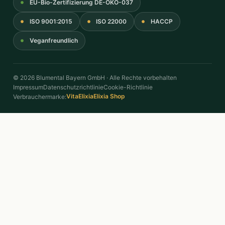
EU-Bio-Zertifizierung DE-ÖKO-037
ISO 9001:2015
ISO 22000
HACCP
Veganfreundlich
© 2026 Blumental Bayern GmbH · Alle Rechte vorbehalten
Impressum
Datenschutzrichtlinie
Cookie-Richtlinie
VitaElixia
Elixia Shop
Verbrauchermarke: