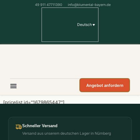
49 911 47711390
info@blumental-bayern.de
Deutsch
Angebot anfordern
[pricelist id="1679865447"]
Schneller Versand
Versand aus unserem deutschen Lager in Nürnberg