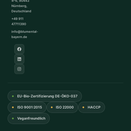
4–6, 90443
Nürnberg,
Deutschland
+49 911
47711390
info@blumental-
bayern.de
EU-Bio-Zertifizierung DE-ÖKO-037
ISO 9001:2015
ISO 22000
HACCP
Veganfreundlich