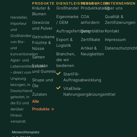
PRODUKTE
DIENSTLEISTUNGEN
RESSOURCEN
UNTERNEHMEN
Kräuter &
Großhandel
Produktkatalog
Über uns
Blumen
Eigenmarke
COA
Qualität &
Hersteller,
Gewürze
/ OEM
anfordern
Zertifizierungen
Importeur
und Pulver
und
Auftragsfertigung
Datenblätter
Kontakt
Großhändler
Getrockene
Export &
Zertifikate
Impressum
von Bio-
Früchte &
Logistik
und
Artikel &
Datenschutzricht
Nüsse
Branchen,
Neuigkeiten
konventionellen
Samen
die wir
Agrar- und
Extrakte
bedienen
Lebensmittelzutaten
und Gummis
– direkt vom
StartFill-
Ursprung
Sirupe und
Auftragsabwicklung
bezogen, in
Öle
VitaElixia-
Deutschland
Zutaten
Nahrungsergänzungsmittel
getestet, in
Alle
die EU und
Produkte →
darüber
hinaus
versandt.
Melanchtonplatz