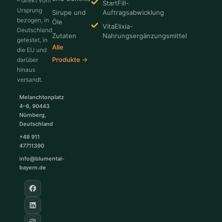
– direkt vom
StartFill-
Ursprung
Sirupe und
Auftragsabwicklung
bezogen, in
Öle
VitaElixia-
Deutschland
Zutaten
Nahrungsergänzungsmittel
getestet, in
Alle
die EU und
Produkte →
darüber
hinaus
versandt.
Melanchtonplatz
4–6, 90443
Nürnberg,
Deutschland
+49 911
47711390
info@blumental-
bayern.de