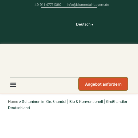
49 911 47711390
info@blumental-bayern.de
Deutsch
Angebot anfordern
Home
»
Sultaninen im Großhandel | Bio & Konventionell | Großhändler
Deutschland