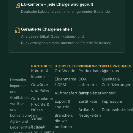
EU-konform – jede Charge wird geprüft
Deutsche Laboranalysen aller eingehenden Bestände
Garantierte Chargenreinheit
Analysezertifikat, Spezifikations- und
Rückverfolgbarkeitsdokumentation für jede Bestellung
PRODUKTE
DIENSTLEISTUNGEN
RESSOURCEN
UNTERNEHMEN
Kräuter &
Großhandel
Produktkatalog
Über uns
Blumen
Eigenmarke
COA
Qualität &
Hersteller,
Gewürze
/ OEM
anfordern
Zertifizierungen
Importeur
und Pulver
und
Auftragsfertigung
Datenblätter
Kontakt
Großhändler
Getrockene
Export &
Zertifikate
Impressum
von Bio-
Früchte &
Logistik
und
Artikel &
Datenschutzricht
Nüsse
Branchen,
Neuigkeiten
konventionellen
Samen
die wir
Agrar- und
Extrakte
bedienen
Lebensmittelzutaten
und Gummis