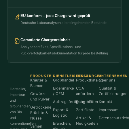
EU-konform – jede Charge wird geprüft
Deutsche Laboranalysen aller eingehenden Bestände
Garantierte Chargenreinheit
Analysezertifikat, Spezifikations- und
Rückverfolgbarkeitsdokumentation für jede Bestellung
PRODUKTE
DIENSTLEISTUNGEN
RESSOURCEN
UNTERNEHMEN
Kräuter &
Großhandel
Produktkatalog
Über uns
Blumen
Eigenmarke
COA
Qualität &
Hersteller,
Gewürze
/ OEM
anfordern
Zertifizierungen
Importeur
und Pulver
und
Auftragsfertigung
Datenblätter
Kontakt
Großhändler
Getrockene
Export &
Zertifikate
Impressum
von Bio-
Früchte &
Logistik
und
Artikel &
Datenschutzricht
Nüsse
Branchen,
Neuigkeiten
konventionellen
Samen
die wir