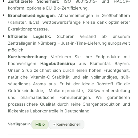
Zertifizierte Sicherheit:
ISO 9001:2015- und HACCP-
konform; optionale EU-Bio-Zertifizierung.
Branchenbedingungen:
Abnahmemengen in Großbehältern
(Kanister, IBCs); wettbewerbsfähige Preise dank optimierter
Extraktionsprozesse.
Effiziente Logistik:
Sicherer Versand ab unserem
Zentrallager in Nürnberg – Just-in-Time-Lieferung europaweit
möglich.
Kurzbeschreibung:
Verfeinern Sie Ihre Endprodukte mit
hochwertigem
Hagebuttensirup
aus Blumental, Bayern.
Unser Sirup zeichnet sich durch einen hohen Fruchtgehalt,
natürliche Vitamin-C-Stabilität und ein vollmundiges, süß-
säuerliches Aroma aus. Er ist der ideale Rohstoff für die
Getränkeindustrie, Molkereiprodukte, Süßwarenherstellung
und pharmazeutische Formulierungen. Wir garantieren
prozesssichere Qualität durch reine Chargenproduktion und
lückenlose Laborkontrolle in Deutschland.
Verfügbar in:
Bio
Konventionell