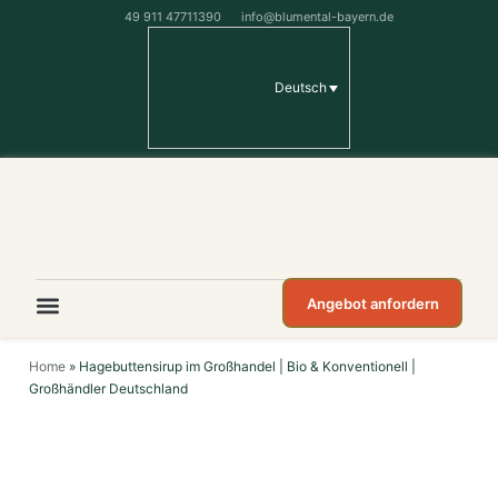
49 911 47711390
info@blumental-bayern.de
Deutsch
Angebot anfordern
Home
»
Hagebuttensirup im Großhandel | Bio & Konventionell |
Großhändler Deutschland