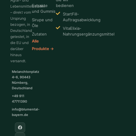
Agrar- und
Extrakte
bedienen
Lebensmittelzutaten
und Gummis
– direkt vom
StartFill-
Ursprung
Sirupe und
Auftragsabwicklung
bezogen, in
Öle
VitaElixia-
Deutschland
Zutaten
Nahrungsergänzungsmittel
getestet, in
Alle
die EU und
Produkte →
darüber
hinaus
versandt.
Melanchtonplatz
4–6, 90443
Nürnberg,
Deutschland
+49 911
47711390
info@blumental-
bayern.de