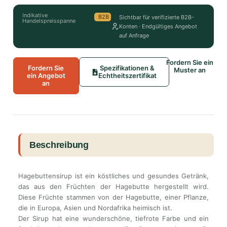
Indikative
B2B
Sichtbar für verifizierte B2B-
Handelspreisspanne
Konten · Endgültiges Angebot
auf Anfrage
Fordern Sie ein
Fordern Sie
Spezifikationen &
Muster an
ein Angebot
Echtheitszertifikat
an
Beschreibung
Hagebuttensirup ist ein köstliches und gesundes Getränk,
das aus den Früchten der Hagebutte hergestellt wird.
Diese Früchte stammen von der Hagebutte, einer Pflanze,
die in Europa, Asien und Nordafrika heimisch ist.
Der Sirup hat eine wunderschöne, tiefrote Farbe und ein