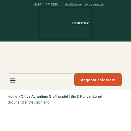
49 911 47711390
info@blumental-bayern.de
Deutsch
Angebot anfordern
Home
»
Citrus Aurantium Großhandel | Bio & Konventionell |
Großhändler Deutschland