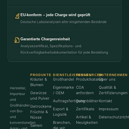
EU-konform – jede Charge wird geprüft
Deutsche Laboranalysen aller eingehenden Bestände
Garantierte Chargenreinheit
Analysezertifikat, Spezifikations- und
Rückverfolgbarkeitsdokumentation für jede Bestellung
PRODUKTE
DIENSTLEISTUNGEN
RESSOURCEN
UNTERNEHMEN
Kräuter &
Großhandel
Produktkatalog
Über uns
Blumen
Eigenmarke
COA
Qualität &
Hersteller,
Gewürze
/ OEM
anfordern
Zertifizierungen
Importeur
und Pulver
und
Auftragsfertigung
Datenblätter
Kontakt
Großhändler
Getrockene
Export &
Zertifikate
Impressum
von Bio-
Früchte &
Logistik
und
Artikel &
Datenschutzricht
Nüsse
Branchen,
Neuigkeiten
konventionellen
Samen
die wir
Agrar- und