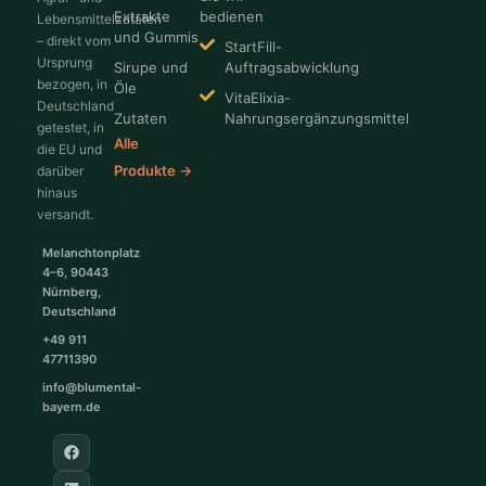
Extrakte
bedienen
Lebensmittelzutaten
und Gummis
– direkt vom
StartFill-
Ursprung
Sirupe und
Auftragsabwicklung
bezogen, in
Öle
VitaElixia-
Deutschland
Zutaten
Nahrungsergänzungsmittel
getestet, in
Alle
die EU und
Produkte →
darüber
hinaus
versandt.
Melanchtonplatz
4–6, 90443
Nürnberg,
Deutschland
+49 911
47711390
info@blumental-
bayern.de