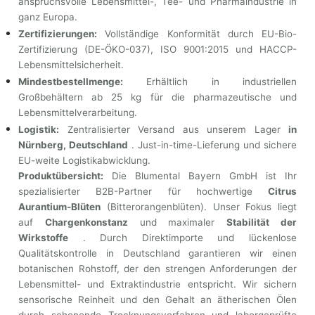
anspruchsvolle Lebensmittel-, Tee- und Pharmaindustrie in
ganz Europa.
Zertifizierungen:
Vollständige Konformität durch EU-Bio-
Zertifizierung (DE-ÖKO-037), ISO 9001:2015 und HACCP-
Lebensmittelsicherheit.
Mindestbestellmenge:
Erhältlich in industriellen
Großbehältern ab 25 kg für die pharmazeutische und
Lebensmittelverarbeitung.
Logistik:
Zentralisierter Versand aus unserem Lager
in
Nürnberg, Deutschland
. Just-in-time-Lieferung und sichere
EU-weite Logistikabwicklung.
Produktübersicht:
Die Blumental Bayern GmbH ist Ihr
spezialisierter B2B-Partner für hochwertige
Citrus
Aurantium-Blüten
(Bitterorangenblüten). Unser Fokus liegt
auf
Chargenkonstanz
und maximaler
Stabilität der
Wirkstoffe
. Durch Direktimporte und lückenlose
Qualitätskontrolle in Deutschland garantieren wir einen
botanischen Rohstoff, der den strengen Anforderungen der
Lebensmittel- und Extraktindustrie entspricht. Wir sichern
sensorische Reinheit und den Gehalt an ätherischen Ölen