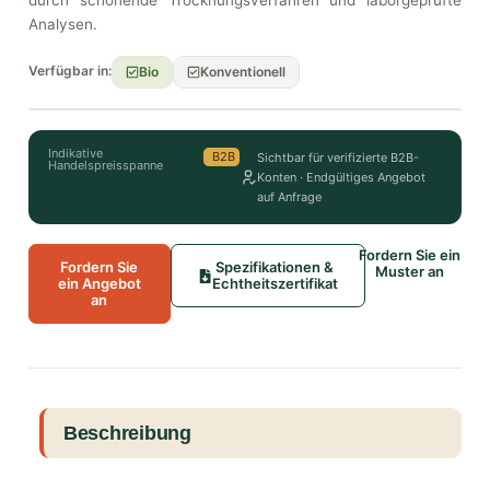
durch schonende Trocknungsverfahren und laborgeprüfte
Analysen.
Verfügbar in:
Bio
Konventionell
Indikative
B2B
Sichtbar für verifizierte B2B-
Handelspreisspanne
Konten · Endgültiges Angebot
auf Anfrage
Fordern Sie ein
Fordern Sie
Spezifikationen &
Muster an
ein Angebot
Echtheitszertifikat
an
Beschreibung