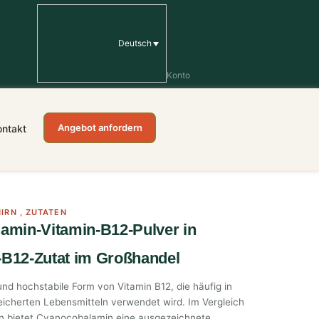
Deutsch
Konto
Angebot anfordern
ontakt
HIRN
,
ZUTATEN
lamin-Vitamin-B12-Pulver in
-B12-Zutat im Großhandel
nd hochstabile Form von Vitamin B12, die häufig in
cherten Lebensmitteln verwendet wird. Im Vergleich
 bietet Cyanocobalamin eine ausgezeichnete