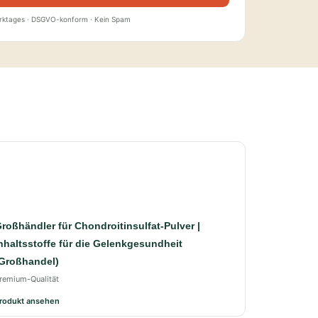
erktages · DSGVO-konform · Kein Spam
roßhändler für Chondroitinsulfat-Pulver |
nhaltsstoffe für die Gelenkgesundheit
Großhandel)
remium-Qualität
rodukt ansehen