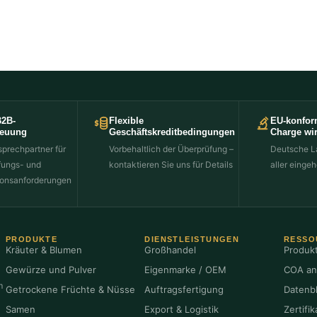
B2B-
Flexible
EU-konfor
reuung
Geschäftskreditbedingungen
Charge wir
sprechpartner für
Vorbehaltlich der Überprüfung –
Deutsche L
fungs- und
kontaktieren Sie uns für Details
aller einge
onsanforderungen
PRODUKTE
DIENSTLEISTUNGEN
RESSO
Kräuter & Blumen
Großhandel
Produkt
Gewürze und Pulver
Eigenmarke / OEM
COA an
m
Getrockene Früchte & Nüsse
Auftragsfertigung
Datenbl
Samen
Export & Logistik
Zertifik