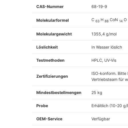
CAS-Nummer
68-19-9
C
H
CoN
O
Molekularformel
63
88
14
Molekulargewicht
1355,4 g/mol
Löslichkeit
In Wasser löslich
Testmethoden
HPLC, UV-Vis
ISO-konform. Bitte 
Zertifizierungen
Vertriebsteam für w
Mindestbestellmengen
25 kg
Probe
Erhältlich (10-20 g/
OEM-Service
Verfügbar