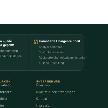
m – jede
Garantierte Chargenreinheit
d geprüft
Analysezertifikat,
aboranalysen
Spezifikations- und
henden Bestände
Rückverfolgbarkeitsdokumentation
für jede Bestellung
URCEN
UNTERNEHMEN
katalog
Über uns
fordern
Qualität & Zertifizierungen
ätter
Kontakt
ate
Impressum