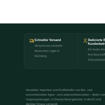
Schneller Versand
Dedizierte 
Kundenbet
Versand aus unserem
Ein fester An
deutschen Lager in
Ihre Beschaf
Nürnberg
Dokumentati
Hersteller, Importeur und Großhändler von Bio- und
konventionellen Agrar- und Lebensmittelzutaten – direkt vo
Ursprung bezogen, in Deutschland getestet, in die EU und
darüber hinaus versandt.