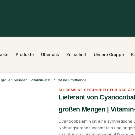
seite
Produkte
Über uns
Zeitschrift
Unsere Gruppe
K
n großen Mengen | Vitamin-B12-Zutat im Großhandel
ALLGEMEINE GESUNDHEIT FÜR DAS GE
Lieferant von Cyanocoba
großen Mengen | Vitamin
Cyanocobalamin ist eine synthetische u
Nahrungsergänzungsmitteln und angerei
zu natürlich vorkommenden B12-Formen