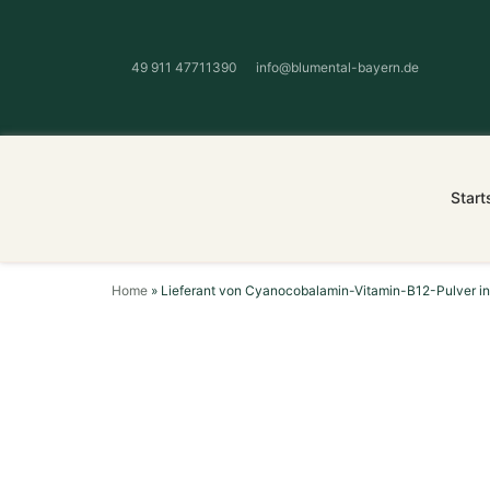
49 911 47711390
info@blumental-bayern.de
Start
Home
»
Lieferant von Cyanocobalamin-Vitamin-B12-Pulver i