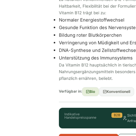
Haltbarkeit, Flexibilität bei der Formul
Vitamin B12 trägt bei zu:
Normaler Energiestoffwechsel
Gesunde Funktion des Nervensyst
Bildung roter Blutkörperchen
Verringerung von Müdigkeit und Er
DNA-Synthese und Zellstoffwechse
Unterstützung des Immunsystems
Da Vitamin B12 hauptsächlich in tieris
Nahrungsergänzungsmitteln besonders 
pflanzlich ernähren, beliebt.
Verfügbar in:
Bio
Konventionell
Indikative
B2B
Sicht
Handelspreisspanne
Anfra