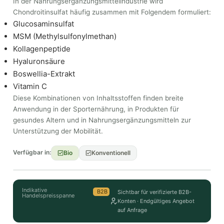
In der Nahrungsergänzungsmittelindustrie wird
Chondroitinsulfat häufig zusammen mit Folgendem formuliert:
Glucosaminsulfat
MSM (Methylsulfonylmethan)
Kollagenpeptide
Hyaluronsäure
Boswellia-Extrakt
Vitamin C
Diese Kombinationen von Inhaltsstoffen finden breite
Anwendung in der Sporternährung, in Produkten für
gesundes Altern und in Nahrungsergänzungsmitteln zur
Unterstützung der Mobilität.
Verfügbar in:
Bio
Konventionell
Indikative
B2B
Sichtbar für verifizierte B2B-
Handelspreisspanne
Konten · Endgültiges Angebot
auf Anfrage