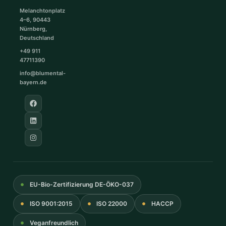
Melanchtonplatz
4–6, 90443
Nürnberg,
Deutschland
+49 911
47711390
info@blumental-
bayern.de
EU-Bio-Zertifizierung DE-ÖKO-037
ISO 9001:2015
ISO 22000
HACCP
Veganfreundlich