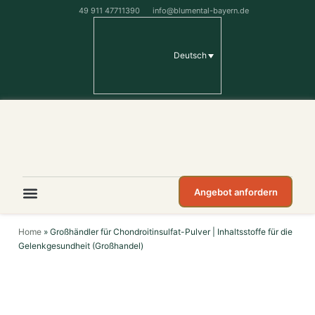
49 911 47711390
info@blumental-bayern.de
Deutsch
Angebot anfordern
Home
»
Großhändler für Chondroitinsulfat-Pulver | Inhaltsstoffe für die
Gelenkgesundheit (Großhandel)