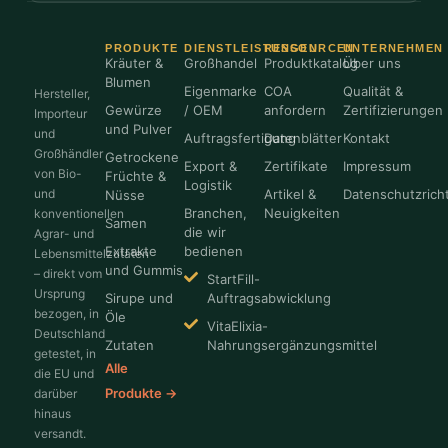
PRODUKTE
DIENSTLEISTUNGEN
RESSOURCEN
UNTERNEHMEN
Kräuter &
Großhandel
Produktkatalog
Über uns
Blumen
Eigenmarke
COA
Qualität &
Hersteller,
Gewürze
/ OEM
anfordern
Zertifizierungen
Importeur
und Pulver
und
Auftragsfertigung
Datenblätter
Kontakt
Großhändler
Getrockene
Export &
Zertifikate
Impressum
von Bio-
Früchte &
Logistik
und
Artikel &
Datenschutzricht
Nüsse
Branchen,
Neuigkeiten
konventionellen
Samen
die wir
Agrar- und
Extrakte
bedienen
Lebensmittelzutaten
und Gummis
– direkt vom
StartFill-
Ursprung
Sirupe und
Auftragsabwicklung
bezogen, in
Öle
VitaElixia-
Deutschland
Zutaten
Nahrungsergänzungsmittel
getestet, in
Alle
die EU und
Produkte →
darüber
hinaus
versandt.