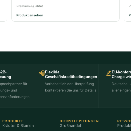
Premium-Qualität
P
Produkt ansehen
P
B2B-
Flexible
EU-konfor
reuung
Geschäftskreditbedingungen
Charge wir
sprechpartner für
Vorbehaltlich der Überprüfung –
Deutsche L
fungs- und
kontaktieren Sie uns für Details
aller einge
onsanforderungen
PRODUKTE
DIENSTLEISTUNGEN
RESSO
Kräuter & Blumen
Großhandel
Produkt