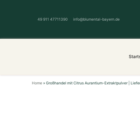
49 911 47711390
info@blumental-bayern.de
Start
Home
»
Großhandel mit Citrus Aurantium-Extraktpulver | Liefe