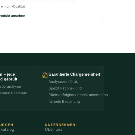
remium-Qualität
rodukt ansehen
m – jede
Garantierte Chargenreinheit
d geprüft
Analysezertifikat,
aboranalysen
Spezifikations- und
henden Bestände
Rückverfolgbarkeitsdokumentation
für jede Bestellung
URCEN
UNTERNEHMEN
katalog
Über uns