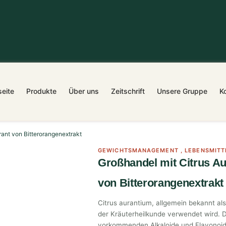
seite
Produkte
Über uns
Zeitschrift
Unsere Gruppe
K
rant von Bitterorangenextrakt
GEWICHTSMANAGEMENT
,
LEBENSMITT
Großhandel mit Citrus Au
von Bitterorangenextrakt
Citrus aurantium, allgemein bekannt al
der Kräuterheilkunde verwendet wird. De
vorkommenden Alkaloide und Flavonoi