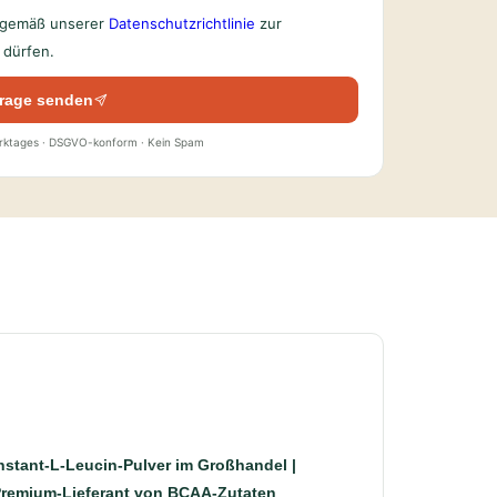
n gemäß unserer
Datenschutzrichtlinie
zur
dürfen.
rage senden
erktages · DSGVO-konform · Kein Spam
nstant-L-Leucin-Pulver im Großhandel |
remium-Lieferant von BCAA-Zutaten