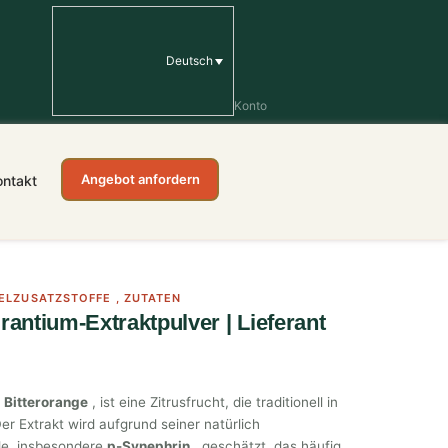
Deutsch
Konto
Angebot anfordern
ontakt
ELZUSATZSTOFFE
,
ZUTATEN
rantium-Extraktpulver | Lieferant
s
Bitterorange
, ist eine Zitrusfrucht, die traditionell in
r Extrakt wird aufgrund seiner natürlich
de, insbesondere
p-Synephrin
, geschätzt, das häufig