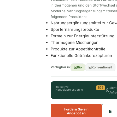
in thermogenen und den Stoffwechsel u
Moderne Nahrungsergänzungsmittelherst
folgenden Produkten:
Nahrungsergänzungsmittel zur Gewi
Sporternährungsprodukte
Formeln zur Energieunterstützung
Thermogene Mischungen
Produkte zur Appetitkontrolle
Funktionelle Getränkerezepturen
Verfügbar in:
Bio
Konventionell
Indikative
B2B
Sicht
Handelspreisspanne
Anfra
Fordern Sie ein
Angebot an