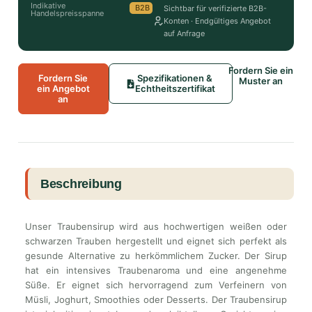
Indikative
B2B
Sichtbar für verifizierte B2B-
Handelspreisspanne
Konten · Endgültiges Angebot
auf Anfrage
Fordern Sie ein
Fordern Sie
Spezifikationen &
Muster an
ein Angebot
Echtheitszertifikat
an
Beschreibung
Unser Traubensirup wird aus hochwertigen weißen oder
schwarzen Trauben hergestellt und eignet sich perfekt als
gesunde Alternative zu herkömmlichem Zucker. Der Sirup
hat ein intensives Traubenaroma und eine angenehme
Süße. Er eignet sich hervorragend zum Verfeinern von
Müsli, Joghurt, Smoothies oder Desserts. Der Traubensirup