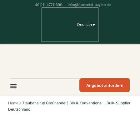
49 911 47711390
info@blumental-bayern.de
Deutsch
Angebot anfordern
Home
»
Traubensirup Großhandel | Bio & Konventionell | Bulk-Supplier
Deutschland