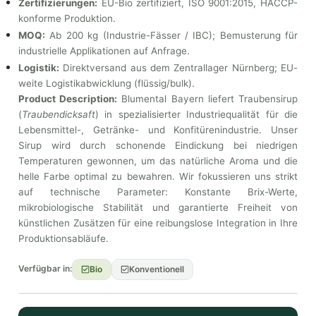
Zertifizierungen:
EU-Bio zertifiziert, ISO 9001:2015, HACCP-
konforme Produktion.
MOQ:
Ab 200 kg (Industrie-Fässer / IBC); Bemusterung für
industrielle Applikationen auf Anfrage.
Logistik:
Direktversand aus dem Zentrallager Nürnberg; EU-
weite Logistikabwicklung (flüssig/bulk).
Product Description:
Blumental Bayern liefert Traubensirup
(
Traubendicksaft
) in spezialisierter Industriequalität für die
Lebensmittel-, Getränke- und Konfitürenindustrie. Unser
Sirup wird durch schonende Eindickung bei niedrigen
Temperaturen gewonnen, um das natürliche Aroma und die
helle Farbe optimal zu bewahren. Wir fokussieren uns strikt
auf technische Parameter: Konstante Brix-Werte,
mikrobiologische Stabilität und garantierte Freiheit von
künstlichen Zusätzen für eine reibungslose Integration in Ihre
Produktionsabläufe.
Verfügbar in:
Bio
Konventionell