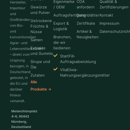
Eigenmarke
COA
Qualität &
Hersteller,
Gewürze
/ OEM
anfordern
Zertifizierungen
Importeur
und Pulver
und
Auftragsfertigung
Datenblätter
Kontakt
Großhändler
Getrockene
Export &
Zertifikate
Impressum
von Bio-
Früchte &
Logistik
und
Artikel &
Datenschutzricht
Nüsse
Branchen,
Neuigkeiten
konventionellen
Samen
die wir
Agrar- und
Extrakte
bedienen
Lebensmittelzutaten
und Gummis
– direkt vom
StartFill-
Ursprung
Sirupe und
Auftragsabwicklung
bezogen, in
Öle
VitaElixia-
Deutschland
Zutaten
Nahrungsergänzungsmittel
getestet, in
Alle
die EU und
Produkte →
darüber
hinaus
versandt.
Melanchtonplatz
4–6, 90443
Nürnberg,
Deutschland