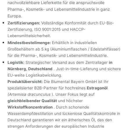
nachvollziehbare Lieferkette für die anspruchsvolle
Pharma-, Kosmetik- und Lebensmittelindustrie in ganz
Europa.
Zertifizierungen:
Vollständige Konformität durch EU-Bio-
Zertifizierung, ISO 9001:2015 und HACCP-
Lebensmittelsicherheit.
Mindestbestellmenge:
Erhältlich in industriellen
Großbehältern ab 5 kg (Aluminiumflaschen / Edelstahlfässer)
für die Pharma-, Kosmetik- und Lebensmittelindustrie.
Logistik:
Strategischer Versand aus dem Zentrallager
in
Nürnberg, Deutschland
. Just-in-time-Lieferung und sichere
EU-weite Logistikabwicklung.
Produktübersicht:
Die Blumental Bayern GmbH ist Ihr
spezialisierter B2B-Partner für hochreines
Estragonöl
(Artemisia dracunculus
). Unser Fokus liegt auf
gleichbleibender Qualität
und höchster
Wirkstoffkonzentration
. Durch schonende
Wasserdampfdestillation und lückenlose Qualitätskontrolle in
Deutschland garantieren wir ein ätherisches Öl, das den
strengen Anforderungen der europäischen Industrie