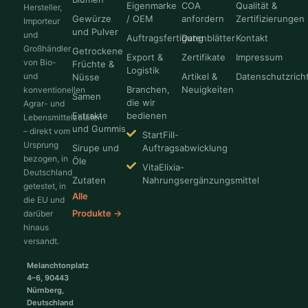
Eigenmarke
COA
Qualität &
Hersteller,
Gewürze
/ OEM
anfordern
Zertifizierungen
Importeur
und Pulver
und
Auftragsfertigung
Datenblätter
Kontakt
Großhändler
Getrockene
Export &
Zertifikate
Impressum
von Bio-
Früchte &
Logistik
und
Artikel &
Datenschutzricht
Nüsse
Branchen,
Neuigkeiten
konventionellen
Samen
die wir
Agrar- und
Extrakte
bedienen
Lebensmittelzutaten
und Gummis
– direkt vom
StartFill-
Ursprung
Sirupe und
Auftragsabwicklung
bezogen, in
Öle
VitaElixia-
Deutschland
Zutaten
Nahrungsergänzungsmittel
getestet, in
Alle
die EU und
Produkte →
darüber
hinaus
versandt.
Melanchtonplatz
4–6, 90443
Nürnberg,
Deutschland