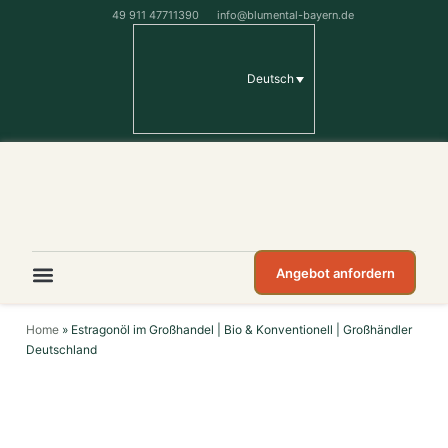
49 911 47711390
info@blumental-bayern.de
Deutsch
Angebot anfordern
Home
»
Estragonöl im Großhandel | Bio & Konventionell | Großhändler
Deutschland