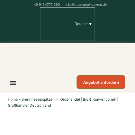
49 911 47711390
info@blumental-bayern.de
Deutsch
Angebot anfordern
Home
»
Brennnesselspitzen im Großhandel | Bio & Konventionell |
Großhändler Deutschland