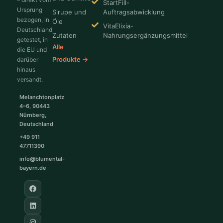
StartFill-
Ursprung
Sirupe und
Auftragsabwicklung
bezogen, in
Öle
VitaElixia-
Deutschland
Zutaten
Nahrungsergänzungsmittel
getestet, in
Alle
die EU und
Produkte →
darüber
hinaus
versandt.
Melanchtonplatz
4–6, 90443
Nürnberg,
Deutschland
+49 911
47711390
info@blumental-
bayern.de