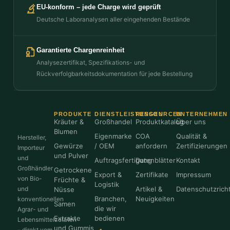
EU-konform – jede Charge wird geprüft
Deutsche Laboranalysen aller eingehenden Bestände
Garantierte Chargenreinheit
Analysezertifikat, Spezifikations- und
Rückverfolgbarkeitsdokumentation für jede Bestellung
PRODUKTE
DIENSTLEISTUNGEN
RESSOURCEN
UNTERNEHMEN
Kräuter &
Großhandel
Produktkatalog
Über uns
Blumen
Eigenmarke
COA
Qualität &
Hersteller,
Gewürze
/ OEM
anfordern
Zertifizierungen
Importeur
und Pulver
und
Auftragsfertigung
Datenblätter
Kontakt
Großhändler
Getrockene
Export &
Zertifikate
Impressum
von Bio-
Früchte &
Logistik
und
Artikel &
Datenschutzricht
Nüsse
Branchen,
Neuigkeiten
konventionellen
Samen
die wir
Agrar- und
Extrakte
bedienen
Lebensmittelzutaten
und Gummis
– direkt vom