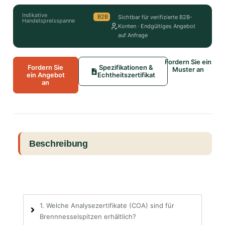
Indikative
B2B
Sichtbar für verifizierte B2B-
Handelspreisspanne
Konten · Endgültiges Angebot
auf Anfrage
Fordern Sie ein
Fordern Sie
Spezifikationen &
Muster an
ein Angebot
Echtheitszertifikat
an
Beschreibung
1. Welche Analysezertifikate (COA) sind für
Brennnesselspitzen erhältlich?