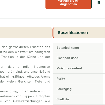
Fordern Sie ein
Angebot an
Spezifikationen
us den getrockneten Früchten des
Botanical name
hlt zu den weltweit am häufigsten
Tradition in der Küche und der
Plant part used
rn, darunter Indien, Indonesien
Moisture content
noch grün sind, und anschließend
 hat ein kräftiges, würziges Aroma
Purity
der vielen Gerichten Tiefe und
Packaging
e Verwendung, unter anderem zum
Verfeinern von Suppen, Eintöpfen
Shelf life
teil von Gewürzmischungen wie