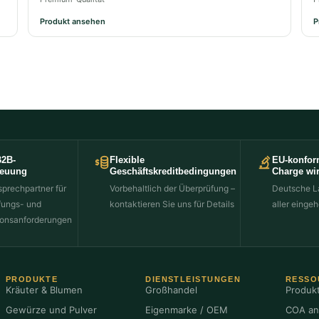
Produkt ansehen
P
B2B-
Flexible
EU-konfor
reuung
Geschäftskreditbedingungen
Charge wir
sprechpartner für
Vorbehaltlich der Überprüfung –
Deutsche L
fungs- und
kontaktieren Sie uns für Details
aller einge
onsanforderungen
PRODUKTE
DIENSTLEISTUNGEN
RESSO
Kräuter & Blumen
Großhandel
Produkt
Gewürze und Pulver
Eigenmarke / OEM
COA an