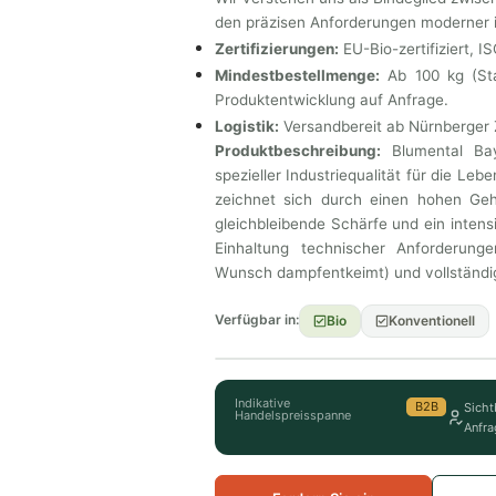
den präzisen Anforderungen moderner in
Zertifizierungen:
EU-Bio-zertifiziert, I
Mindestbestellmenge:
Ab 100 kg (Stan
Produktentwicklung auf Anfrage.
Logistik:
Versandbereit ab Nürnberger Z
Produktbeschreibung:
Blumental Bay
spezieller Industriequalität für die Leb
zeichnet sich durch einen hohen Geh
gleichbleibende Schärfe und ein intens
Einhaltung technischer Anforderungen
Wunsch dampfentkeimt) und vollständig
Verfügbar in:
Bio
Konventionell
Indikative
B2B
Sicht
Handelspreisspanne
Anfra