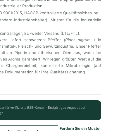
dustrieller Produktion.
SO 9001:2015, HACCP-kontrollierte Qualitätssicherung.
dard-Industriebehälter); Muster für die industrielle
entrallager; EU-weiter Versand (LTL/FTL).
ern liefert schwarzen Pfeffer
(Piper nigrum
) in
ensmittel-, Fleisch- und Gewürzindustrie. Unser Pfeffer
alt an Piperin und ätherischen Ölen aus, was eine
ives Aroma garantiert. Wir legen größten Wert auf die
: Chargenreinheit, kontrollierte Mikrobiologie (auf
e Dokumentation für Ihre Qualitätssicherung.
bar für verifizierte B2B-Konten · Endgültiges Angebot auf
ge
Fordern Sie ein Muster