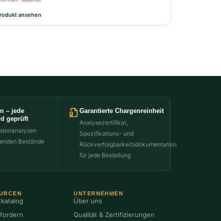
rodukt ansehen
m – jede
Garantierte Chargenreinheit
d geprüft
Analysezertifikat,
aboranalysen
Spezifikations- und
henden Bestände
Rückverfolgbarkeitsdokumentation
für jede Bestellung
URCEN
UNTERNEHMEN
katalog
Über uns
fordern
Qualität & Zertifizierungen