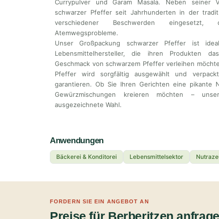
Currypulver und Garam Masala. Neben seiner 
schwarzer Pfeffer seit Jahrhunderten in der tradi
verschiedener Beschwerden eingesetzt,
Atemwegsprobleme.
Unser Großpackung schwarzer Pfeffer ist ide
Lebensmittelhersteller, die ihren Produkten d
Geschmack von schwarzem Pfeffer verleihen möchte
Pfeffer wird sorgfältig ausgewählt und verpac
garantieren. Ob Sie Ihren Gerichten eine pikante 
Gewürzmischungen kreieren möchten – unser
ausgezeichnete Wahl.
Anwendungen
Bäckerei & Konditorei
Lebensmittelsektor
Nutraze
FORDERN SIE EIN ANGEBOT AN
Preise für Berberitzen anfrag