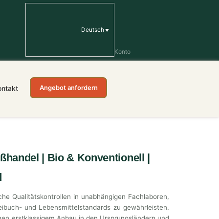
Deutsch
Konto
Angebot anfordern
ontakt
ßhandel | Bio & Konventionell |
d
he Qualitätskontrollen in unabhängigen Fachlaboren,
neibuch- und Lebensmittelstandards zu gewährleisten.
chen erstklassigem Anbau in den Ursprungsländern und