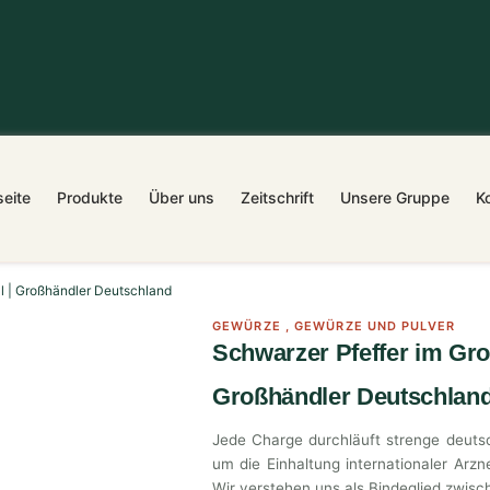
seite
Produkte
Über uns
Zeitschrift
Unsere Gruppe
K
ll | Großhändler Deutschland
GEWÜRZE
,
GEWÜRZE UND PULVER
Schwarzer Pfeffer im Gro
Großhändler Deutschlan
Jede Charge durchläuft strenge deutsc
um die Einhaltung internationaler Arz
Wir verstehen uns als Bindeglied zwis