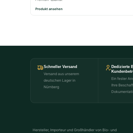
Produkt ansehen
Schneller Versand
Dedizierte 
Kundenbet
Versand aus unserem
Ein fester An
deutschen Lager in
Ihre Beschaf
Nürnberg
Dokumentati
Hersteller, Importeur und Großhändler von Bio- und