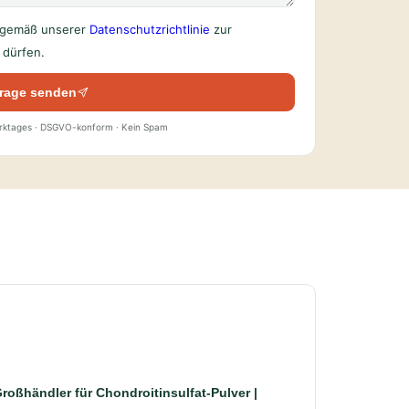
n gemäß unserer
Datenschutzrichtlinie
zur
dürfen.
rage senden
erktages · DSGVO-konform · Kein Spam
roßhändler für Chondroitinsulfat-Pulver |