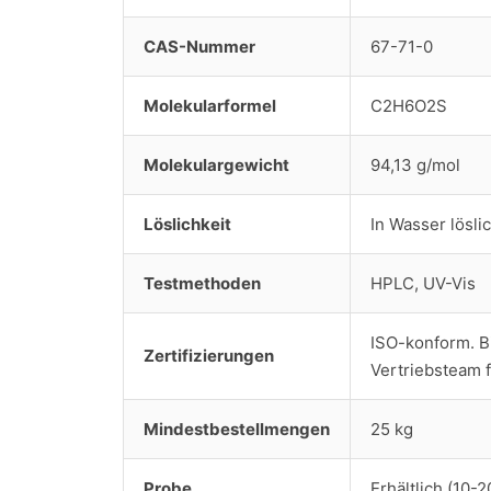
CAS-Nummer
67-71-0
Molekularformel
C2H6O2S
Molekulargewicht
94,13 g/mol
Löslichkeit
In Wasser lösli
Testmethoden
HPLC, UV-Vis
ISO-konform. Bi
Zertifizierungen
Vertriebsteam f
Mindestbestellmengen
25 kg
Probe
Erhältlich (10-2