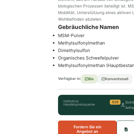
biologischen Prozessen beteiligt ist. M
Mobilität, Unterstützung eines aktiven 
Wohlbefinden abzielen.
Gebräuchliche Namen
MSM-Pulver
Methylsulfonylmethan
Dimethylsulfon
Organisches Schwefelpulver
Methylsulfonylmethan (Hauptbestan
Verfügbar in:
Bio
Konventionell
Indikative
B2B
Sicht
Handelspreisspanne
Anfra
Fordern Sie ein
Angebot an