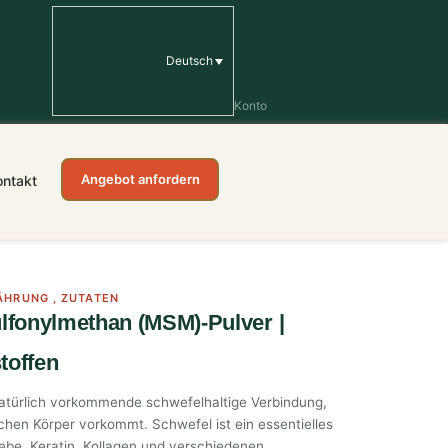
Deutsch
Konto
Angebot anfordern
ontakt
ÄHRUNG
,
ZUTATEN
lfonylmethan (MSM)-Pulver |
toffen
atürlich vorkommende schwefelhaltige Verbindung,
ichen Körper vorkommt. Schwefel ist ein essentielles
be, Keratin, Kollagen und verschiedenen