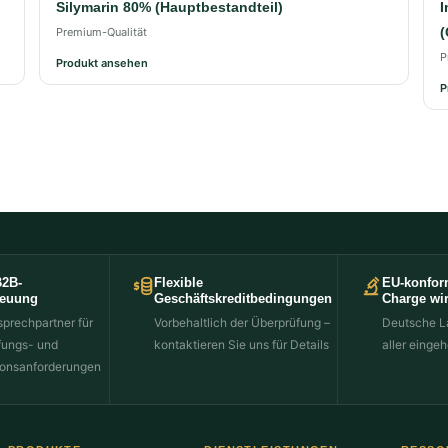
Silymarin 80% (Hauptbestandteil)
I
(
Premium-Qualität
P
Produkt ansehen
P
B2B-
Flexible
EU-konfor
reuung
Geschäftskreditbedingungen
Charge wir
sprechpartner für
Vorbehaltlich der Überprüfung –
Deutsche L
fungs- und
kontaktieren Sie uns für Details
aller einge
onsanforderungen