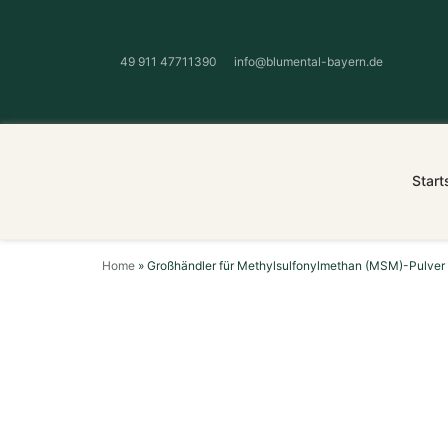
49 911 47711390
info@blumental-bayern.de
Start
Home
»
Großhändler für Methylsulfonylmethan (MSM)-Pulver 