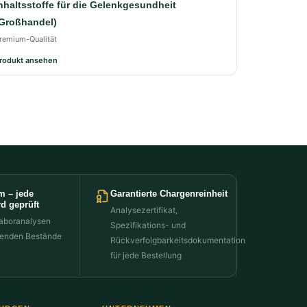
nhaltsstoffe für die Gelenkgesundheit
Großhandel)
remium-Qualität
rodukt ansehen
m – jede
Garantierte Chargenreinheit
d geprüft
Analysezertifikat,
aboranalysen
Spezifikations- und
henden Bestände
Rückverfolgbarkeitsdokumentation
für jede Bestellung