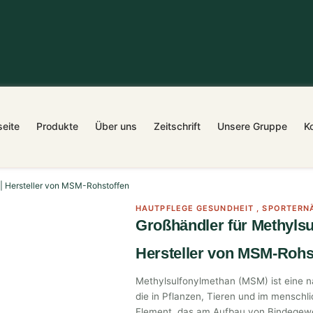
seite
Produkte
Über uns
Zeitschrift
Unsere Gruppe
K
| Hersteller von MSM-Rohstoffen
HAUTPFLEGE GESUNDHEIT
,
SPORTERN
Großhändler für Methylsu
Hersteller von MSM-Rohs
Methylsulfonylmethan (MSM) ist eine n
die in Pflanzen, Tieren und im menschl
Element, das am Aufbau von Bindegewe