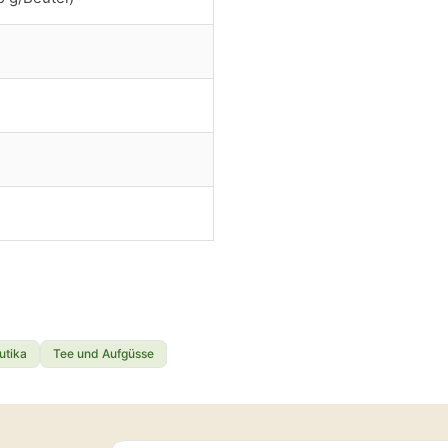
utika
Tee und Aufgüsse