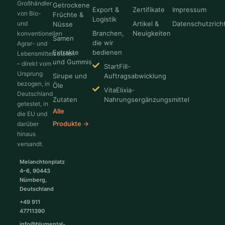
Großhändler
Getrockene
Export &
Zertifikate
Impressum
von Bio-
Früchte &
Logistik
und
Artikel &
Datenschutzricht
Nüsse
Branchen,
Neuigkeiten
konventionellen
Samen
die wir
Agrar- und
Extrakte
bedienen
Lebensmittelzutaten
und Gummis
– direkt vom
StartFill-
Ursprung
Sirupe und
Auftragsabwicklung
bezogen, in
Öle
VitaElixia-
Deutschland
Zutaten
Nahrungsergänzungsmittel
getestet, in
Alle
die EU und
Produkte →
darüber
hinaus
versandt.
Melanchtonplatz
4–6, 90443
Nürnberg,
Deutschland
+49 911
47711390
info@blumental-