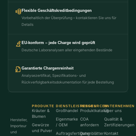
Flexible Geschäftskreditbedingungen
Vorbehaltlich der Überprüfung – kontaktieren Sie uns für
Details
EU-konform – jede Charge wird geprüft
Deutsche Laboranalysen aller eingehenden Bestände
Garantierte Chargenreinheit
Analysezertifikat, Spezifikations- und
Rückverfolgbarkeitsdokumentation für jede Bestellung
PRODUKTE
DIENSTLEISTUNGEN
RESSOURCEN
UNTERNEHMEN
Kräuter &
Großhandel
Produktkatalog
Über uns
Blumen
Eigenmarke
COA
Qualität &
Hersteller,
Gewürze
/ OEM
anfordern
Zertifizierungen
Importeur
und Pulver
und
Auftragsfertigung
Datenblätter
Kontakt