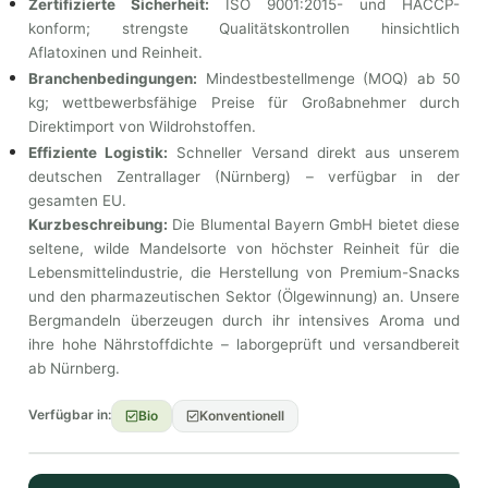
Zertifizierte Sicherheit:
ISO 9001:2015- und HACCP-
konform; strengste Qualitätskontrollen hinsichtlich
Aflatoxinen und Reinheit.
Branchenbedingungen:
Mindestbestellmenge (MOQ) ab 50
kg; wettbewerbsfähige Preise für Großabnehmer durch
Direktimport von Wildrohstoffen.
Effiziente Logistik:
Schneller Versand direkt aus unserem
deutschen Zentrallager (Nürnberg) – verfügbar in der
gesamten EU.
Kurzbeschreibung:
Die Blumental Bayern GmbH bietet diese
seltene, wilde Mandelsorte von höchster Reinheit für die
Lebensmittelindustrie, die Herstellung von Premium-Snacks
und den pharmazeutischen Sektor (Ölgewinnung) an. Unsere
Bergmandeln überzeugen durch ihr intensives Aroma und
ihre hohe Nährstoffdichte – laborgeprüft und versandbereit
ab Nürnberg.
Verfügbar in:
Bio
Konventionell