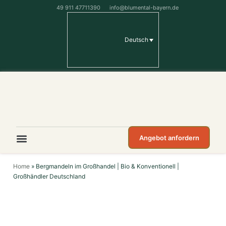
49 911 47711390
info@blumental-bayern.de
Deutsch
Angebot anfordern
Home
»
Bergmandeln im Großhandel | Bio & Konventionell |
Großhändler Deutschland