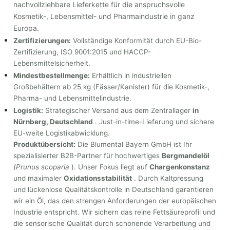
nachvollziehbare Lieferkette für die anspruchsvolle
Kosmetik-, Lebensmittel- und Pharmaindustrie in ganz
Europa.
Zertifizierungen:
Vollständige Konformität durch EU-Bio-
Zertifizierung, ISO 9001:2015 und HACCP-
Lebensmittelsicherheit.
Mindestbestellmenge:
Erhältlich in industriellen
Großbehältern ab 25 kg (Fässer/Kanister) für die Kosmetik-,
Pharma- und Lebensmittelindustrie.
Logistik:
Strategischer Versand aus dem Zentrallager
in
Nürnberg, Deutschland
. Just-in-time-Lieferung und sichere
EU-weite Logistikabwicklung.
Produktübersicht:
Die Blumental Bayern GmbH ist Ihr
spezialisierter B2B-Partner für hochwertiges
Bergmandelöl
(Prunus scoparia
). Unser Fokus liegt auf
Chargenkonstanz
und maximaler
Oxidationsstabilität
. Durch Kaltpressung
und lückenlose Qualitätskontrolle in Deutschland garantieren
wir ein Öl, das den strengen Anforderungen der europäischen
Industrie entspricht. Wir sichern das reine Fettsäureprofil und
die sensorische Qualität durch schonende Verarbeitung und