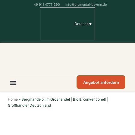
49 911 47711390
info@blumental-bayern.de
Deutsch
Angebot anfordern
Home
»
Bergmandelöl im Großhandel | Bio & Konventionell |
Großhändler Deutschland