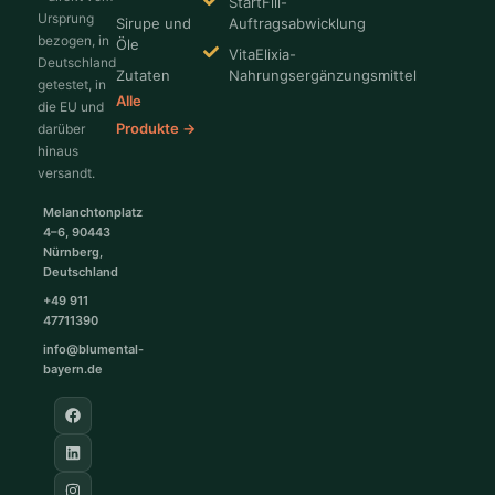
StartFill-
Ursprung
Sirupe und
Auftragsabwicklung
bezogen, in
Öle
VitaElixia-
Deutschland
Zutaten
Nahrungsergänzungsmittel
getestet, in
Alle
die EU und
Produkte →
darüber
hinaus
versandt.
Melanchtonplatz
4–6, 90443
Nürnberg,
Deutschland
+49 911
47711390
info@blumental-
bayern.de