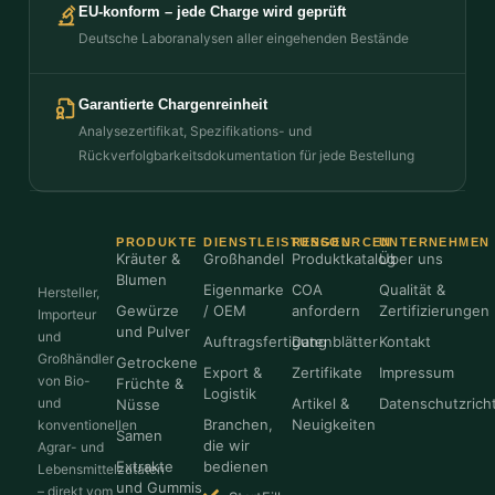
EU-konform – jede Charge wird geprüft
Deutsche Laboranalysen aller eingehenden Bestände
Garantierte Chargenreinheit
Analysezertifikat, Spezifikations- und
Rückverfolgbarkeitsdokumentation für jede Bestellung
PRODUKTE
DIENSTLEISTUNGEN
RESSOURCEN
UNTERNEHMEN
Kräuter &
Großhandel
Produktkatalog
Über uns
Blumen
Eigenmarke
COA
Qualität &
Hersteller,
Gewürze
/ OEM
anfordern
Zertifizierungen
Importeur
und Pulver
und
Auftragsfertigung
Datenblätter
Kontakt
Großhändler
Getrockene
Export &
Zertifikate
Impressum
von Bio-
Früchte &
Logistik
und
Artikel &
Datenschutzricht
Nüsse
Branchen,
Neuigkeiten
konventionellen
Samen
die wir
Agrar- und
Extrakte
bedienen
Lebensmittelzutaten
und Gummis
– direkt vom