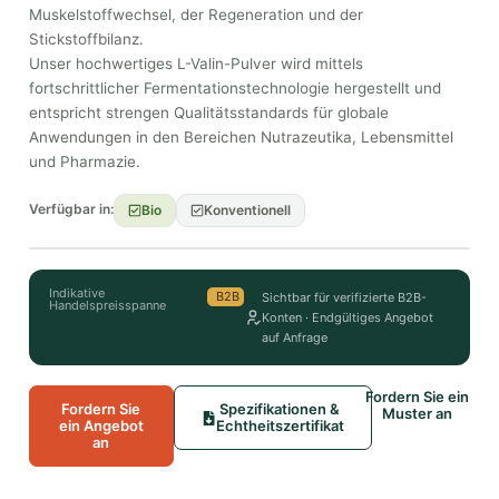
Muskelstoffwechsel, der Regeneration und der
Stickstoffbilanz.
Unser hochwertiges L-Valin-Pulver wird mittels
fortschrittlicher Fermentationstechnologie hergestellt und
entspricht strengen Qualitätsstandards für globale
Anwendungen in den Bereichen Nutrazeutika, Lebensmittel
und Pharmazie.
Verfügbar in:
Bio
Konventionell
Indikative
B2B
Sichtbar für verifizierte B2B-
Handelspreisspanne
Konten · Endgültiges Angebot
auf Anfrage
Fordern Sie ein
Fordern Sie
Spezifikationen &
Muster an
ein Angebot
Echtheitszertifikat
an