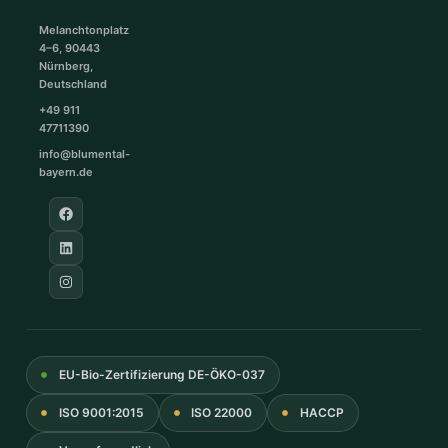
Melanchtonplatz
4–6, 90443
Nürnberg,
Deutschland
+49 911
47711390
info@blumental-
bayern.de
EU-Bio-Zertifizierung DE-ÖKO-037
ISO 9001:2015
ISO 22000
HACCP