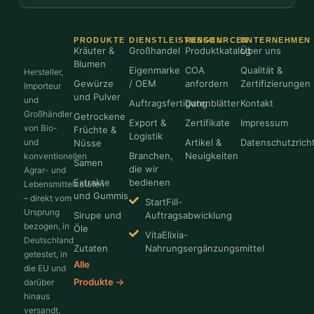
PRODUKTE
DIENSTLEISTUNGEN
RESSOURCEN
UNTERNEHMEN
Kräuter &
Großhandel
Produktkatalog
Über uns
Blumen
Eigenmarke
COA
Qualität &
Hersteller,
Gewürze
/ OEM
anfordern
Zertifizierungen
Importeur
und Pulver
und
Auftragsfertigung
Datenblätter
Kontakt
Großhändler
Getrockene
Export &
Zertifikate
Impressum
von Bio-
Früchte &
Logistik
und
Artikel &
Datenschutzricht
Nüsse
Branchen,
Neuigkeiten
konventionellen
Samen
die wir
Agrar- und
Extrakte
bedienen
Lebensmittelzutaten
und Gummis
– direkt vom
StartFill-
Ursprung
Sirupe und
Auftragsabwicklung
bezogen, in
Öle
VitaElixia-
Deutschland
Zutaten
Nahrungsergänzungsmittel
getestet, in
Alle
die EU und
Produkte →
darüber
hinaus
versandt.