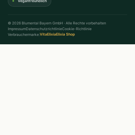
Veganfreundlich
© 2026 Blumental Bayern GmbH · Alle Rechte vorbehalten
Impressum
Datenschutzrichtlinie
Cookie-Richtlinie
VitaElixia
Elixia Shop
Verbrauchermarke: