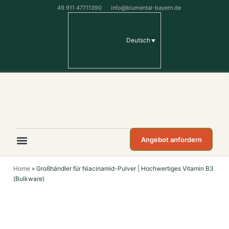
49 911 47711390
info@blumental-bayern.de
Deutsch
Angebot anfordern
Home
»
Großhändler für Niacinamid-Pulver | Hochwertiges Vitamin B3
(Bulkware)