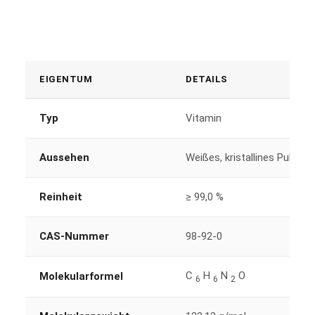
EIGENTUM
DETAILS
Typ
Vitamin
Aussehen
Weißes, kristallines Pulver
Reinheit
≥ 99,0 %
CAS-Nummer
98-92-0
C
H
N
O
Molekularformel
6
6
2