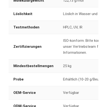
Molekulargewicht
122,13 g/mol
Löslichkeit
Löslich in Wasser und Etha
Testmethoden
HPLC, UV, IR
ISO-konform. Bitte kontakti
Zertifizierungen
unser Vertriebsteam für we
Informationen.
Mindestbestellmengen
25 kg
Probe
Erhältlich (10-20 g/Beutel)
OEM-Service
Verfügbar
ODM-Service
Verfügbar