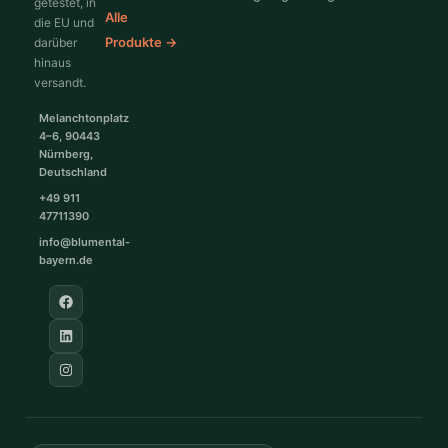
getestet, in
Alle
die EU und
Produkte →
darüber
hinaus
versandt.
Melanchtonplatz
4–6, 90443
Nürnberg,
Deutschland
+49 911
47711390
info@blumental-
bayern.de