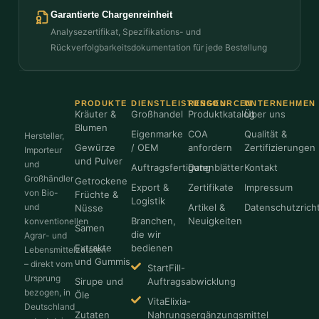
Garantierte Chargenreinheit
Analysezertifikat, Spezifikations- und
Rückverfolgbarkeitsdokumentation für jede Bestellung
PRODUKTE
DIENSTLEISTUNGEN
RESSOURCEN
UNTERNEHMEN
Kräuter &
Großhandel
Produktkatalog
Über uns
Blumen
Eigenmarke
COA
Qualität &
Hersteller,
Gewürze
/ OEM
anfordern
Zertifizierungen
Importeur
und Pulver
und
Auftragsfertigung
Datenblätter
Kontakt
Großhändler
Getrockene
Export &
Zertifikate
Impressum
von Bio-
Früchte &
Logistik
und
Artikel &
Datenschutzricht
Nüsse
Branchen,
Neuigkeiten
konventionellen
Samen
die wir
Agrar- und
Extrakte
bedienen
Lebensmittelzutaten
und Gummis
– direkt vom
StartFill-
Ursprung
Sirupe und
Auftragsabwicklung
bezogen, in
Öle
VitaElixia-
Deutschland
Zutaten
Nahrungsergänzungsmittel