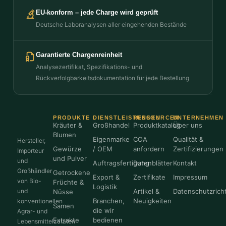
EU-konform – jede Charge wird geprüft
Deutsche Laboranalysen aller eingehenden Bestände
Garantierte Chargenreinheit
Analysezertifikat, Spezifikations- und
Rückverfolgbarkeitsdokumentation für jede Bestellung
PRODUKTE
DIENSTLEISTUNGEN
RESSOURCEN
UNTERNEHMEN
Kräuter &
Großhandel
Produktkatalog
Über uns
Blumen
Eigenmarke
COA
Qualität &
Hersteller,
Gewürze
/ OEM
anfordern
Zertifizierungen
Importeur
und Pulver
und
Auftragsfertigung
Datenblätter
Kontakt
Großhändler
Getrockene
Export &
Zertifikate
Impressum
von Bio-
Früchte &
Logistik
und
Artikel &
Datenschutzricht
Nüsse
Branchen,
Neuigkeiten
konventionellen
Samen
die wir
Agrar- und
Extrakte
bedienen
Lebensmittelzutaten