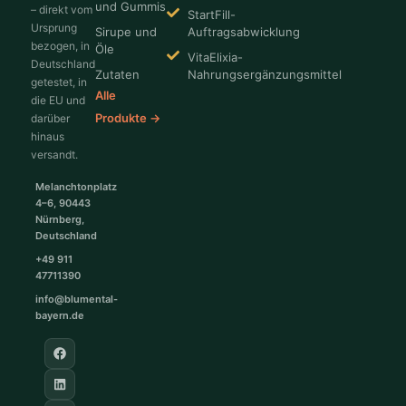
und Gummis
– direkt vom
StartFill-
Ursprung
Sirupe und
Auftragsabwicklung
bezogen, in
Öle
VitaElixia-
Deutschland
Zutaten
Nahrungsergänzungsmittel
getestet, in
Alle
die EU und
Produkte →
darüber
hinaus
versandt.
Melanchtonplatz
4–6, 90443
Nürnberg,
Deutschland
+49 911
47711390
info@blumental-
bayern.de