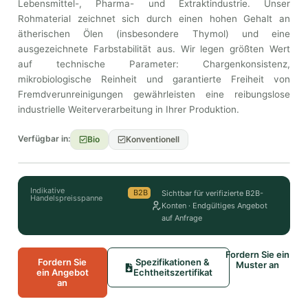
Lebensmittel-, Pharma- und Extraktindustrie. Unser
Rohmaterial zeichnet sich durch einen hohen Gehalt an
ätherischen Ölen (insbesondere Thymol) und eine
ausgezeichnete Farbstabilität aus. Wir legen größten Wert
auf technische Parameter: Chargenkonsistenz,
mikrobiologische Reinheit und garantierte Freiheit von
Fremdverunreinigungen gewährleisten eine reibungslose
industrielle Weiterverarbeitung in Ihrer Produktion.
Verfügbar in:
Bio
Konventionell
Indikative
B2B
Sichtbar für verifizierte B2B-
Handelspreisspanne
Konten · Endgültiges Angebot
auf Anfrage
Fordern Sie ein
Fordern Sie
Spezifikationen &
Muster an
ein Angebot
Echtheitszertifikat
an