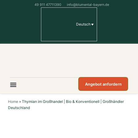
49 911 47711390
info@blumental-bayern.de
Deutsch
Angebot anfordern
Home
»
Thymian im Großhandel | Bio & Konventionell | Großhändler
Deutschland