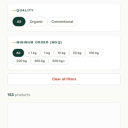
QUALITY
All
Organic
Conventional
MINIMUM ORDER (MOQ)
All
< 1 kg
1 kg
10 kg
50 kg
100 kg
200 kg
300 kg
500 kg+
Clear all filters
153
products