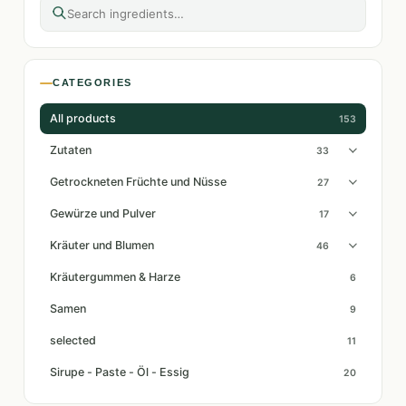
CATEGORIES
All products
153
Zutaten
33
Getrockneten Früchte und Nüsse
27
Gewürze und Pulver
17
Kräuter und Blumen
46
Kräutergummen & Harze
6
Samen
9
selected
11
Sirupe - Paste - Öl - Essig
20