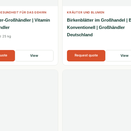
ESUNDHEIT FÜR DAS GEHIRN
KRÄUTER UND BLUMEN
er-Großhändler | Vitamin
Birkenblätter im Großhandel | 
ndler
Konventionell | Großhändler
Deutschland
: 25 kg
quote
Request quote
View
View