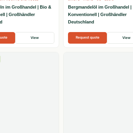
n im Großhandel | Bio &
Bergmandelöl im Großhandel |
ell | Großhändler
Konventionell | Großhändler
d
Deutschland
quote
Request quote
View
View