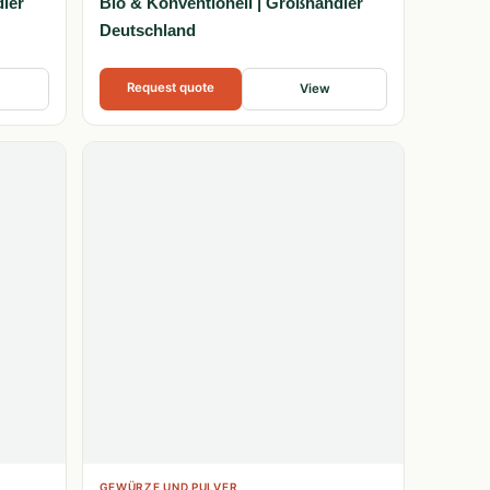
dler
Bio & Konventionell | Großhändler
Deutschland
Request quote
View
GEWÜRZE UND PULVER