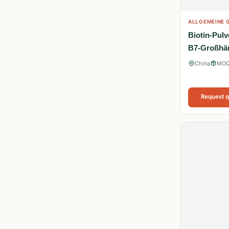
ALLGEMEINE G
Biotin-Pulv
B7-Großhä
China
MOQ
Request 