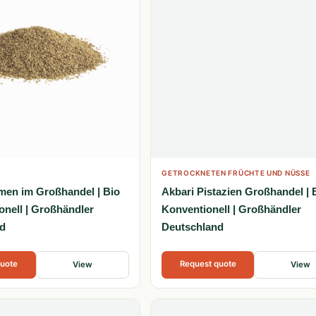
GETROCKNETEN FRÜCHTE UND NÜSSE
en im Großhandel | Bio
Akbari Pistazien Großhandel | 
onell | Großhändler
Konventionell | Großhändler
d
Deutschland
quote
Request quote
View
View