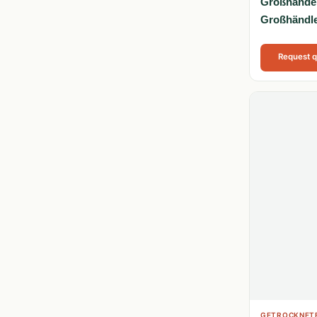
Großhandel 
Großhändle
Request 
GETROCKNETE