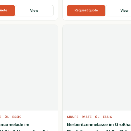
quote
Request quote
View
View
E - ÖL - ESSIG
SIRUPE - PASTE - ÖL - ESSIG
nmarmelade im
Berberitzenmelasse im Großhan