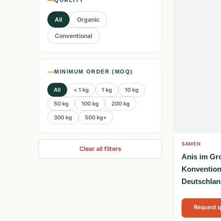
QUALITY
All
Organic
Conventional
MINIMUM ORDER (MOQ)
All
< 1 kg
1 kg
10 kg
50 kg
100 kg
200 kg
300 kg
500 kg+
SAMEN
Clear all filters
Anis im Gr
Konvention
Deutschlan
Request 