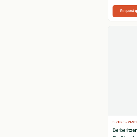
Request 
SIRUPE - PAST
Berberitze