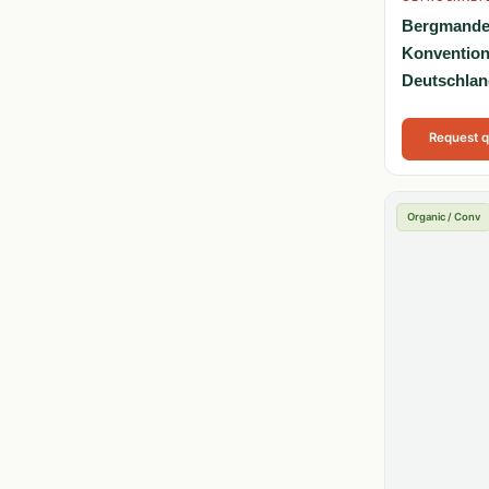
Bergmandel
Konvention
Deutschlan
Request 
Organic / Conv