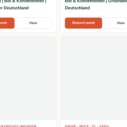
| Bio & Konventionell |
Bio & Konventionell | Großhän
r Deutschland
Deutschland
quote
Request quote
View
View
N FRÜCHTE UND NÜSSE
SIRUPE - PASTE - ÖL - ESSIG