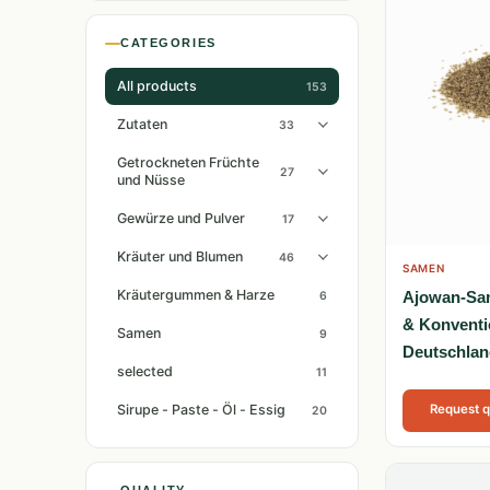
CATEGORIES
All products
153
Zutaten
33
Getrockneten Früchte
27
und Nüsse
Gewürze und Pulver
17
Kräuter und Blumen
46
SAMEN
Kräutergummen & Harze
Ajowan-Sam
6
& Konventi
Samen
9
Deutschlan
selected
11
Sirupe - Paste - Öl - Essig
Request 
20