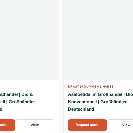
KRÄUTERGUMMEN & HARZE
oßhandel | Bio &
Asafoetida im Großhandel | Bi
ell | Großhändler
Konventionell | Großhändler
d
Deutschland
quote
Request quote
View
View