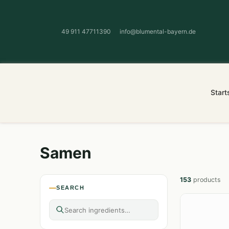
49 911 47711390
info@blumental-bayern.de
Start
Samen
153
products
SEARCH