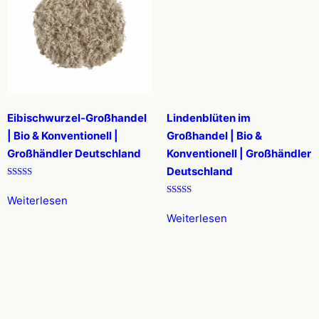
Eibischwurzel-Großhandel
Lindenblüten im
| Bio & Konventionell |
Großhandel | Bio &
Großhändler Deutschland
Konventionell | Großhändler
Deutschland
Bewertet mit
5.00
Weiterlesen
von 5
Bewertet mit
5.00
Weiterlesen
von 5