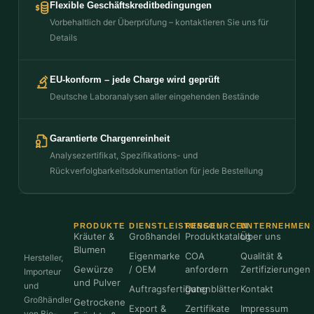
Flexible Geschäftskreditbedingungen
Vorbehaltlich der Überprüfung – kontaktieren Sie uns für
Details
EU-konform – jede Charge wird geprüft
Deutsche Laboranalysen aller eingehenden Bestände
Garantierte Chargenreinheit
Analysezertifikat, Spezifikations- und
Rückverfolgbarkeitsdokumentation für jede Bestellung
PRODUKTE
DIENSTLEISTUNGEN
RESSOURCEN
UNTERNEHMEN
Kräuter &
Großhandel
Produktkatalog
Über uns
Blumen
Eigenmarke
COA
Qualität &
Hersteller,
Gewürze
/ OEM
anfordern
Zertifizierungen
Importeur
und Pulver
und
Auftragsfertigung
Datenblätter
Kontakt
Großhändler
Getrockene
Export &
Zertifikate
Impressum
von Bio-