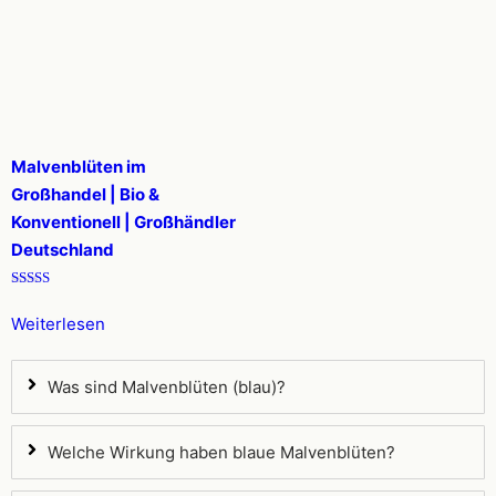
Malvenblüten im
Großhandel | Bio &
Konventionell | Großhändler
Deutschland
Bewertet mit
5.00
Weiterlesen
von 5
Was sind Malvenblüten (blau)?
Welche Wirkung haben blaue Malvenblüten?