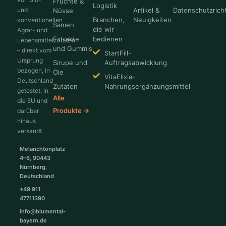
Früchte &
Logistik
und
Artikel &
Datenschutzricht
Nüsse
Branchen,
Neuigkeiten
konventionellen
Samen
die wir
Agrar- und
Extrakte
bedienen
Lebensmittelzutaten
und Gummis
– direkt vom
StartFill-
Ursprung
Sirupe und
Auftragsabwicklung
bezogen, in
Öle
VitaElixia-
Deutschland
Zutaten
Nahrungsergänzungsmittel
getestet, in
Alle
die EU und
Produkte →
darüber
hinaus
versandt.
Melanchtonplatz
4–6, 90443
Nürnberg,
Deutschland
+49 911
47711390
info@blumental-
bayern.de