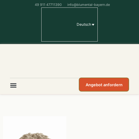
49 911 47711390
info@blumental-bayern.de
Deutsch
Angebot anfordern