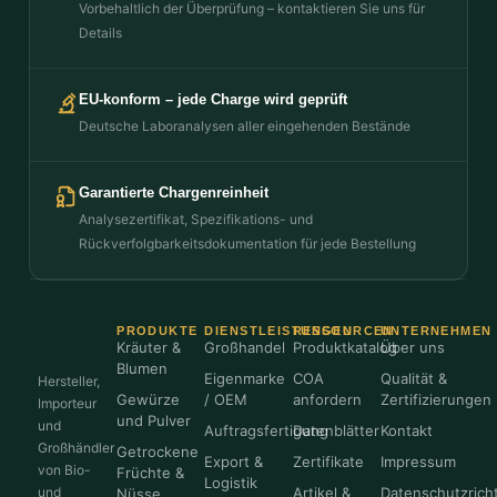
Vorbehaltlich der Überprüfung – kontaktieren Sie uns für
Details
EU-konform – jede Charge wird geprüft
Deutsche Laboranalysen aller eingehenden Bestände
Garantierte Chargenreinheit
Analysezertifikat, Spezifikations- und
Rückverfolgbarkeitsdokumentation für jede Bestellung
PRODUKTE
DIENSTLEISTUNGEN
RESSOURCEN
UNTERNEHMEN
Kräuter &
Großhandel
Produktkatalog
Über uns
Blumen
Eigenmarke
COA
Qualität &
Hersteller,
Gewürze
/ OEM
anfordern
Zertifizierungen
Importeur
und Pulver
und
Auftragsfertigung
Datenblätter
Kontakt
Großhändler
Getrockene
Export &
Zertifikate
Impressum
von Bio-
Früchte &
Logistik
und
Artikel &
Datenschutzricht
Nüsse