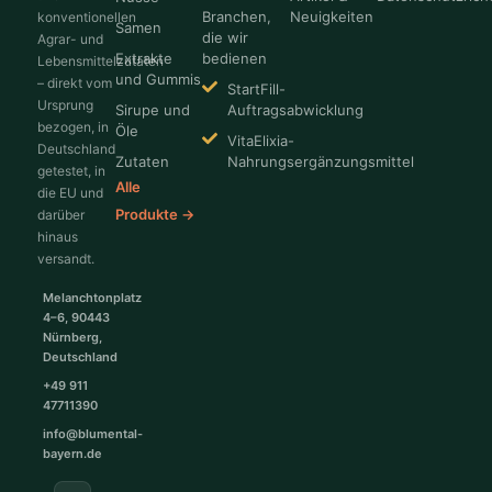
Branchen,
Neuigkeiten
konventionellen
Samen
die wir
Agrar- und
Extrakte
bedienen
Lebensmittelzutaten
und Gummis
– direkt vom
StartFill-
Ursprung
Sirupe und
Auftragsabwicklung
bezogen, in
Öle
VitaElixia-
Deutschland
Zutaten
Nahrungsergänzungsmittel
getestet, in
Alle
die EU und
Produkte →
darüber
hinaus
versandt.
Melanchtonplatz
4–6, 90443
Nürnberg,
Deutschland
+49 911
47711390
info@blumental-
bayern.de