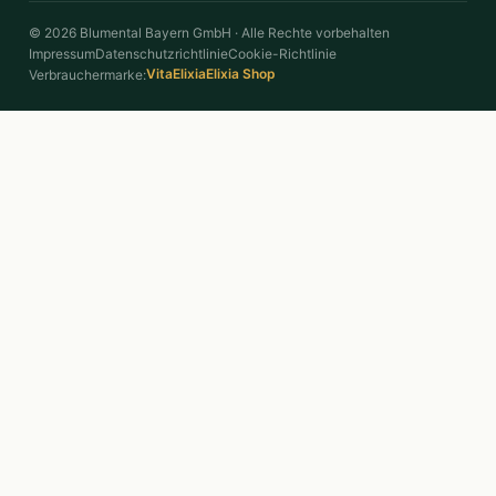
© 2026 Blumental Bayern GmbH · Alle Rechte vorbehalten
Impressum
Datenschutzrichtlinie
Cookie-Richtlinie
VitaElixia
Elixia Shop
Verbrauchermarke: