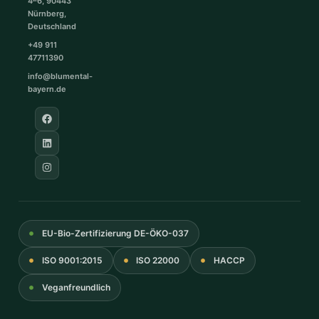
4–6, 90443
Nürnberg,
Deutschland
+49 911
47711390
info@blumental-
bayern.de
EU-Bio-Zertifizierung DE-ÖKO-037
ISO 9001:2015
ISO 22000
HACCP
Veganfreundlich