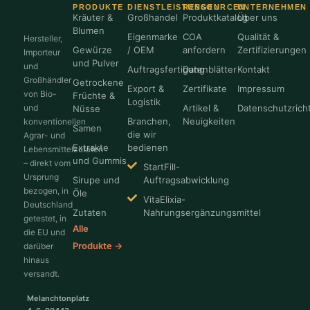
PRODUKTE
DIENSTLEISTUNGEN
RESSOURCEN
UNTERNEHMEN
Kräuter &
Großhandel
Produktkatalog
Über uns
Blumen
Eigenmarke
COA
Qualität &
Hersteller,
Gewürze
/ OEM
anfordern
Zertifizierungen
Importeur
und Pulver
und
Auftragsfertigung
Datenblätter
Kontakt
Großhändler
Getrockene
Export &
Zertifikate
Impressum
von Bio-
Früchte &
Logistik
und
Artikel &
Datenschutzricht
Nüsse
Branchen,
Neuigkeiten
konventionellen
Samen
die wir
Agrar- und
Extrakte
bedienen
Lebensmittelzutaten
und Gummis
– direkt vom
StartFill-
Ursprung
Sirupe und
Auftragsabwicklung
bezogen, in
Öle
VitaElixia-
Deutschland
Zutaten
Nahrungsergänzungsmittel
getestet, in
Alle
die EU und
Produkte →
darüber
hinaus
versandt.
Melanchtonplatz