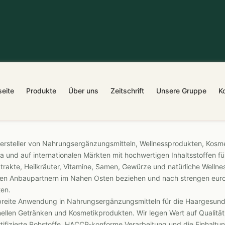
seite
Produkte
Über uns
Zeitschrift
Unsere Gruppe
K
Hersteller von Nahrungsergänzungsmitteln, Wellnessprodukten, Kosme
a und auf internationalen Märkten mit hochwertigen Inhaltsstoffen 
trakte, Heilkräuter, Vitamine, Samen, Gewürze und natürliche Wellness
gen Anbaupartnern im Nahen Osten beziehen und nach strengen eur
ten.
 breite Anwendung in Nahrungsergänzungsmitteln für die Haargesundh
ellen Getränken und Kosmetikprodukten. Wir legen Wert auf Qualität
tifizierte Rohstoffe, HACCP-konforme Verarbeitung und die Einhaltu