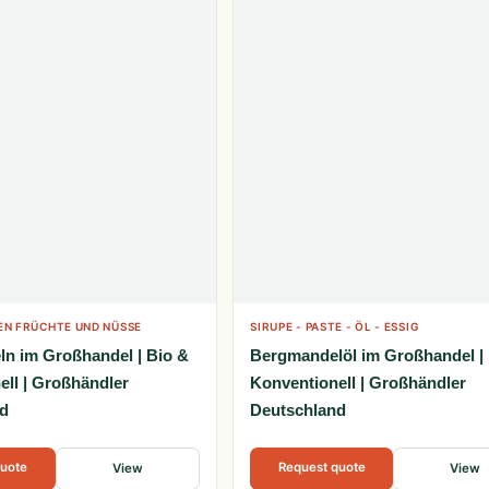
N FRÜCHTE UND NÜSSE
SIRUPE - PASTE - ÖL - ESSIG
n im Großhandel | Bio &
Bergmandelöl im Großhandel |
ell | Großhändler
Konventionell | Großhändler
d
Deutschland
quote
Request quote
View
View