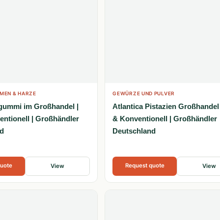
MEN & HARZE
GEWÜRZE UND PULVER
gummi im Großhandel |
Atlantica Pistazien Großhandel 
entionell | Großhändler
& Konventionell | Großhändler
d
Deutschland
quote
Request quote
View
View