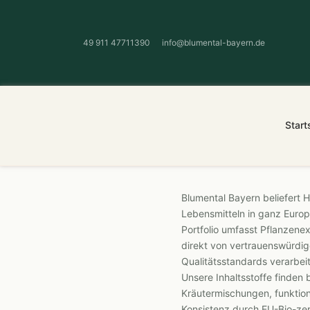
49 911 47711390
info@blumental-bayern.de
Start
Blumental Bayern
beliefert 
Lebensmitteln in ganz Europ
Portfolio umfasst Pflanzenex
direkt von vertrauenswürdi
Qualitätsstandards verarbei
Unsere Inhaltsstoffe finden
Kräutermischungen, funktion
Konsistenz durch EU-Bio-zer