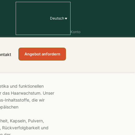
Deutsch
Konto
Angebot anfordern
ontakt
tika und funktionellen
für das Haarwachstum. Unser
-Inhaltsstoffe, die wir
opäischen
eit, Kapseln, Pulvern,
, Rückverfolgbarkeit und
ng der