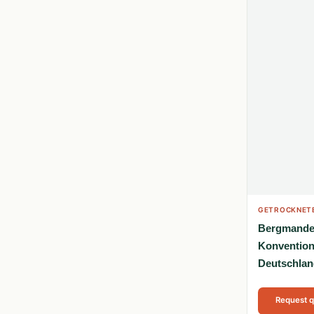
GETROCKNETE
Bergmandel
Konvention
Deutschlan
Request 