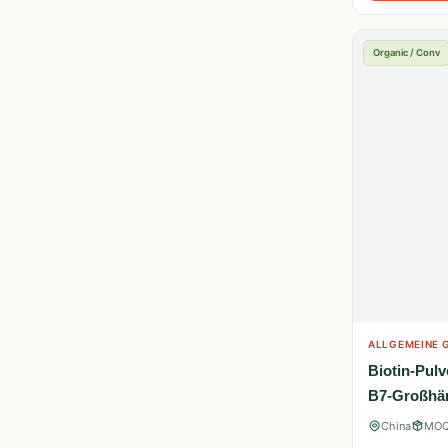
Organic / Conv
ALLGEMEINE G
Biotin-Pulv
B7-Großhä
China
MOQ