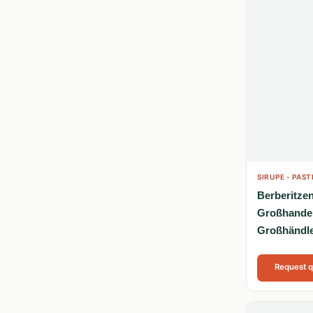
SIRUPE - PAST
Berberitze
Großhandel 
Großhändle
Request 