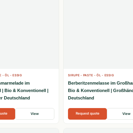
E - ÖL - ESSIG
SIRUPE - PASTE - ÖL - ESSIG
nmarmelade im
Berberitzenmelasse im Großhan
| Bio & Konventionell |
Bio & Konventionell | Großhän
r Deutschland
Deutschland
quote
Request quote
View
View