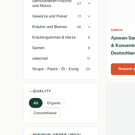
Getrockneten Früchte
27
und Nüsse
Gewürze und Pulver
17
Kräuter und Blumen
46
SAMEN
Kräutergummen & Harze
Ajowan-Sam
6
& Konventi
Samen
9
Deutschlan
selected
11
Sirupe - Paste - Öl - Essig
Request 
20
QUALITY
All
Organic
Conventional
MINIMUM ORDER (MOQ)