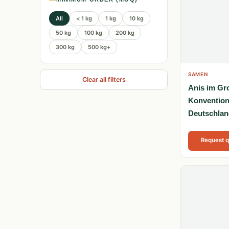
All
< 1 kg
1 kg
10 kg
50 kg
100 kg
200 kg
300 kg
500 kg+
SAMEN
Clear all filters
Anis im Gr
Konvention
Deutschlan
Request 