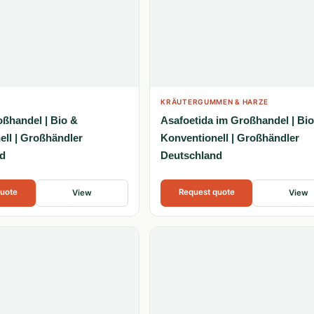
KRÄUTERGUMMEN & HARZE
oßhandel | Bio &
Asafoetida im Großhandel | Bi
ell | Großhändler
Konventionell | Großhändler
d
Deutschland
quote
Request quote
View
View